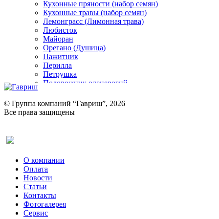
Кухонные пряности (набор семян)
Кухонные травы (набор семян)
Лемонграсс (Лимонная трава)
Любисток
Майоран
Орегано (Душица)
Пажитник
Перилла
Петрушка
Подорожник оленерогий
Портулак пряный
Ревень
© Группа компаний “Гавриш”, 2026
Рукола
Все права защищены
Рута
Салат
Оставить отзыв (для клиентов)
Сельдерей
Спаржа
Табак Курительный
О компании
Тмин
Оплата
Трава для чая
Новости
Туласи
Статьи
Укроп
Контакты
Фенхель пряный
Фотогалерея​
Хризантема овощная
Сервис
Цикорий пряный