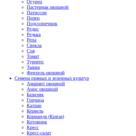
Огурец
Пастернак овощной
Патиссон
Перец
Подсолнечник
Редис
Редька
Репа
Свекла
Соя
Томат
Турнепс
Тыква
Фенхель овощной
Семена пряных и зеленных культур
Амарант овощной
Анис овощной
Базилик
Горчица
Катран
Кервель
Кориандр (Кинза)
Котовник
Кресс
Кресс-салат