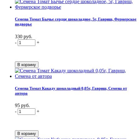
Семена Томат Бычье сердце шоколадное, 5г, Гавриш, Фермерское
подворье
330 руб.
-
+
Семена Томат Какаду шоколадный 0,05г, Гавриш, Семена от
автора
95 руб.
-
+