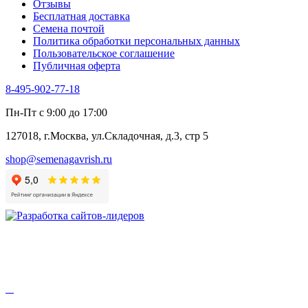
Отзывы
Цикорий салатный (Витлуф)
Бесплатная доставка
Черемша
Семена почтой
Шпинат
Политика обработки персональных данных
Щавель
Пользовательское соглашение
Эндивий
Публичная оферта
Эстрагон
Семена лекарственных растений
8-495-902-77-18
Алтей
Анис
Пн-Пт с 9:00 до 17:00
Бессмертник
Бораго
127018, г.Москва, ул.Складочная, д.3, стр 5
Валериана
Валерианелла
shop@semenagavrish.ru
Гибискус лекарственный
Девясил
Душица
Зверобой
Змееголовник
Иссоп
Кровохлёбка
Лаванда
Лопух
Лофант
Мелисса
Монарда лекарственная