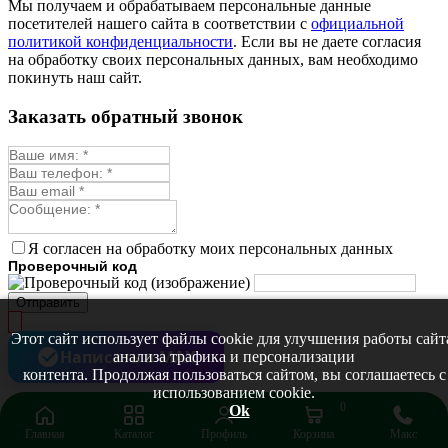
Мы получаем и обрабатываем персональные данные
Мыльнянка
посетителей нашего сайта в соответствии с
официальной
Мята
политикой конфиденциальности
. Если вы не даете согласия
Овсяный корень
на обработку своих персональных данных, вам необходимо
Огуречная трава
покинуть наш сайт.
Пустырник
Расторопша
Заказать обратный звонок
Репешок
Розмарин
Ромашка лекарственная
Синюха
Скорцонера
Смесь лекарственных
Солодка
Стевия
Я согласен на обработку моих персональных данных
Тимьян ползучий (чабрец)
Проверочный код
Фенхель лекарственный
Цикорий лекарственный
Отправить
Чабер
Череда лекарственная
Этот сайт использует файлы cookie для улучшения работы сайт
Чернокорень
Написать в MAX
анализа трафика и персонализации
Шалфей
контента. Продолжая пользоваться сайтом, вы соглашаетесь с
Семена ягод
использованием cookie.
Брусника
0
Ok
Голубика
Главная
Каталог
Профиль
Корзина
Макс
Ежевика