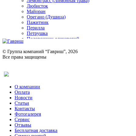
Лемонграсс (Лимонная трава)
Любисток
Майоран
Орегано (Душица)
Пажитник
Перилла
Петрушка
Подорожник оленерогий
Портулак пряный
Ревень
© Группа компаний “Гавриш”, 2026
Рукола
Все права защищены
Рута
Салат
Оставить отзыв (для клиентов)
Сельдерей
Спаржа
Табак Курительный
О компании
Тмин
Оплата
Трава для чая
Новости
Туласи
Статьи
Укроп
Контакты
Фенхель пряный
Фотогалерея​
Хризантема овощная
Сервис
Цикорий пряный
Отзывы
Цикорий салатный (Витлуф)
Бесплатная доставка
Черемша
Семена почтой