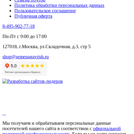
Шпинат
Политика обработки персональных данных
Щавель
Пользовательское соглашение
Эндивий
Публичная оферта
Эстрагон
Семена лекарственных растений
8-495-902-77-18
Алтей
Анис
Пн-Пт с 9:00 до 17:00
Бессмертник
Бораго
127018, г.Москва, ул.Складочная, д.3, стр 5
Валериана
Валерианелла
shop@semenagavrish.ru
Гибискус лекарственный
Девясил
Душица
Зверобой
Змееголовник
Иссоп
Кровохлёбка
Лаванда
Лопух
Лофант
Мелисса
Монарда лекарственная
Мы получаем и обрабатываем персональные данные
Мыльнянка
посетителей нашего сайта в соответствии с
официальной
Мята
политикой конфиденциальности
. Если вы не даете согласия