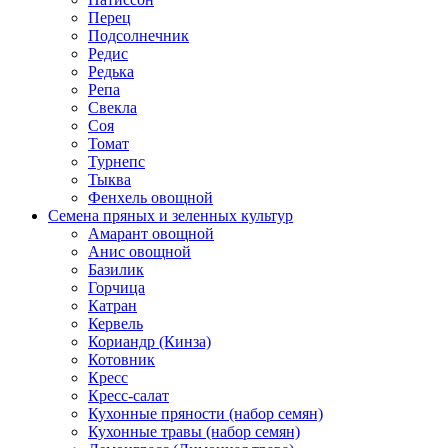
Перец
Подсолнечник
Редис
Редька
Репа
Свекла
Соя
Томат
Турнепс
Тыква
Фенхель овощной
Семена пряных и зеленных культур
Амарант овощной
Анис овощной
Базилик
Горчица
Катран
Кервель
Кориандр (Кинза)
Котовник
Кресс
Кресс-салат
Кухонные пряности (набор семян)
Кухонные травы (набор семян)