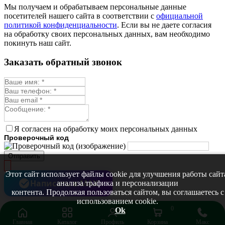
Монарда лекарственная
Мы получаем и обрабатываем персональные данные
Мыльнянка
посетителей нашего сайта в соответствии с
официальной
Мята
политикой конфиденциальности
. Если вы не даете согласия
Овсяный корень
на обработку своих персональных данных, вам необходимо
Огуречная трава
покинуть наш сайт.
Пустырник
Расторопша
Заказать обратный звонок
Репешок
Розмарин
Ромашка лекарственная
Синюха
Скорцонера
Смесь лекарственных
Солодка
Стевия
Я согласен на обработку моих персональных данных
Тимьян ползучий (чабрец)
Проверочный код
Фенхель лекарственный
Цикорий лекарственный
Отправить
Чабер
Череда лекарственная
Этот сайт использует файлы cookie для улучшения работы сайт
Чернокорень
Написать в MAX
анализа трафика и персонализации
Шалфей
контента. Продолжая пользоваться сайтом, вы соглашаетесь с
Семена ягод
использованием cookie.
Брусника
0
Ok
Голубика
Главная
Каталог
Профиль
Корзина
Макс