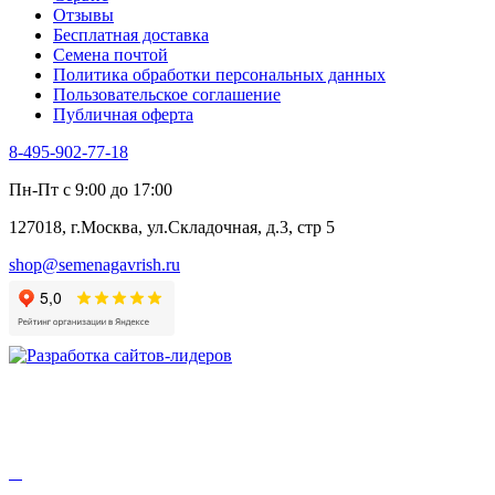
Отзывы
Цикорий салатный (Витлуф)
Бесплатная доставка
Черемша
Семена почтой
Шпинат
Политика обработки персональных данных
Щавель
Пользовательское соглашение
Эндивий
Публичная оферта
Эстрагон
Семена лекарственных растений
8-495-902-77-18
Алтей
Анис
Пн-Пт с 9:00 до 17:00
Бессмертник
Бораго
127018, г.Москва, ул.Складочная, д.3, стр 5
Валериана
Валерианелла
shop@semenagavrish.ru
Гибискус лекарственный
Девясил
Душица
Зверобой
Змееголовник
Иссоп
Кровохлёбка
Лаванда
Лопух
Лофант
Мелисса