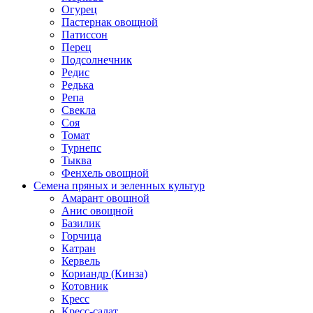
Огурец
Пастернак овощной
Патиссон
Перец
Подсолнечник
Редис
Редька
Репа
Свекла
Соя
Томат
Турнепс
Тыква
Фенхель овощной
Семена пряных и зеленных культур
Амарант овощной
Анис овощной
Базилик
Горчица
Катран
Кервель
Кориандр (Кинза)
Котовник
Кресс
Кресс-салат