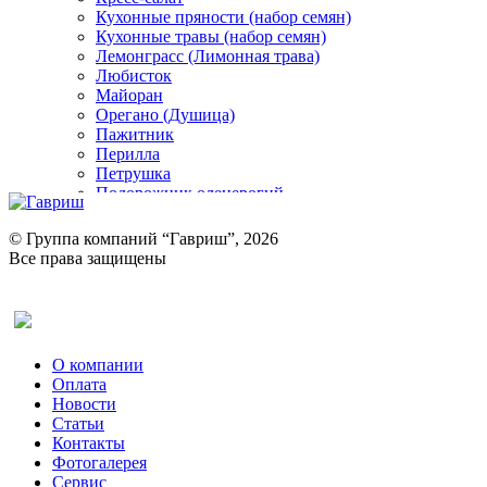
Кухонные пряности (набор семян)
Кухонные травы (набор семян)
Лемонграсс (Лимонная трава)
Любисток
Майоран
Орегано (Душица)
Пажитник
Перилла
Петрушка
Подорожник оленерогий
Портулак пряный
Ревень
© Группа компаний “Гавриш”, 2026
Рукола
Все права защищены
Рута
Салат
Оставить отзыв (для клиентов)
Сельдерей
Спаржа
Табак Курительный
О компании
Тмин
Оплата
Трава для чая
Новости
Туласи
Статьи
Укроп
Контакты
Фенхель пряный
Фотогалерея​
Хризантема овощная
Сервис
Цикорий пряный