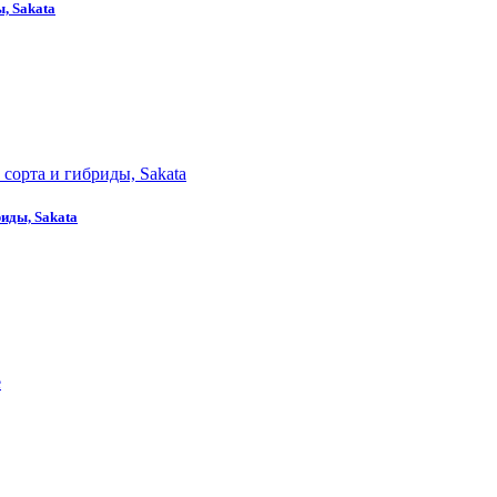
, Sakata
иды, Sakata