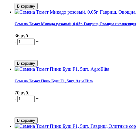
Семена Томат Микадо розовый, 0,05г, Гавриш, Овощная коллекци
36 руб.
-
+
Семена Томат Пинк Буш F1, 5шт, AgroElita
70 руб.
-
+