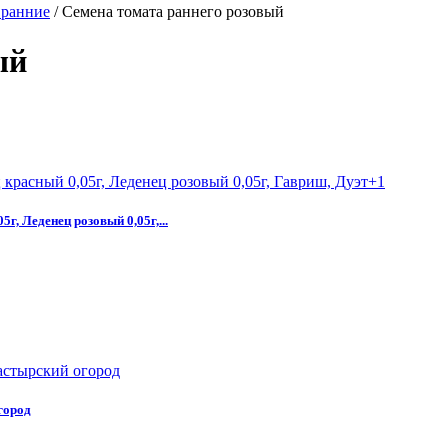
 ранние
/
Семена томата раннего розовый
ый
г, Леденец розовый 0,05г,...
город