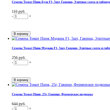
Семена Томат Пинк Буш F1, 5шт, Гавриш, Элитные сорта и гибриды
116 руб.
-
+
Семена Томат Пинк Мэджик F1, 5шт, Гавриш, Элитные сорта и гибр
256 руб.
-
+
Семена Томат Пинк, 25г, Гавриш, Фермерское подворье
644 руб.
-
+