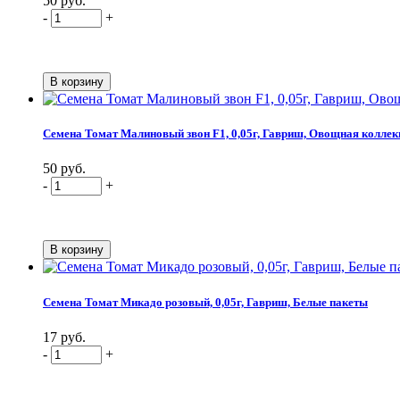
50 руб.
-
+
Семена Томат Малиновый звон F1, 0,05г, Гавриш, Овощная коллек
50 руб.
-
+
Семена Томат Микадо розовый, 0,05г, Гавриш, Белые пакеты
17 руб.
-
+