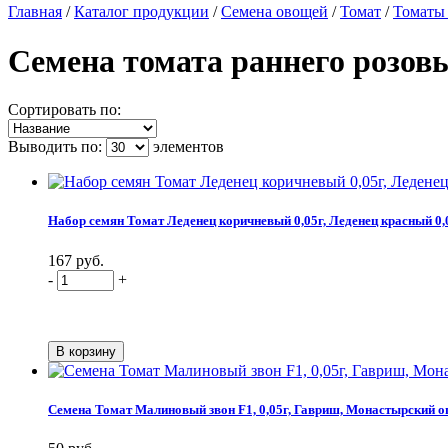
Главная
/
Каталог продукции
/
Семена овощей
/
Томат
/
Томаты
Семена томата раннего розов
Сортировать по:
Выводить по:
элементов
Набор семян Томат Леденец коричневый 0,05г, Леденец красный 0,05
167 руб.
-
+
Семена Томат Малиновый звон F1, 0,05г, Гавриш, Монастырский о