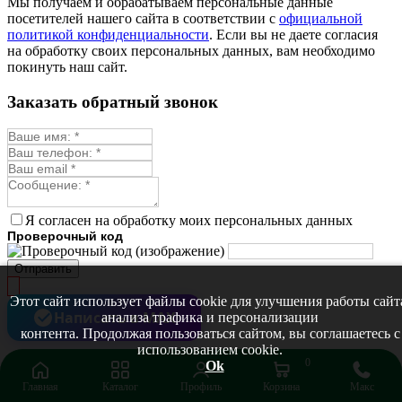
Мы получаем и обрабатываем персональные данные
Мыльнянка
посетителей нашего сайта в соответствии с
официальной
Мята
политикой конфиденциальности
. Если вы не даете согласия
Овсяный корень
на обработку своих персональных данных, вам необходимо
Огуречная трава
покинуть наш сайт.
Пустырник
Расторопша
Заказать обратный звонок
Репешок
Розмарин
Ромашка лекарственная
Синюха
Скорцонера
Смесь лекарственных
Солодка
Стевия
Я согласен на обработку моих персональных данных
Тимьян ползучий (чабрец)
Проверочный код
Фенхель лекарственный
Цикорий лекарственный
Отправить
Чабер
Череда лекарственная
Этот сайт использует файлы cookie для улучшения работы сайт
Чернокорень
Написать в MAX
анализа трафика и персонализации
Шалфей
контента. Продолжая пользоваться сайтом, вы соглашаетесь с
Семена ягод
использованием cookie.
Брусника
0
Ok
Голубика
Главная
Каталог
Профиль
Корзина
Макс
Ежевика