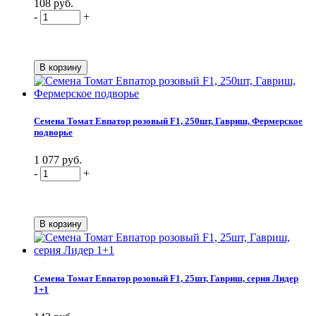
108 руб.
-
+
Семена Томат Евпатор розовый F1, 250шт, Гавриш, Фермерское
подворье
1 077 руб.
-
+
Семена Томат Евпатор розовый F1, 25шт, Гавриш, серия Лидер
1+1