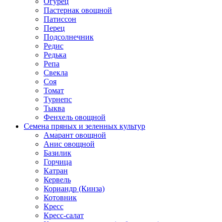
Огурец
Пастернак овощной
Патиссон
Перец
Подсолнечник
Редис
Редька
Репа
Свекла
Соя
Томат
Турнепс
Тыква
Фенхель овощной
Семена пряных и зеленных культур
Амарант овощной
Анис овощной
Базилик
Горчица
Катран
Кервель
Кориандр (Кинза)
Котовник
Кресс
Кресс-салат