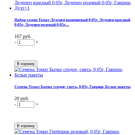
Набор семян Томат Леденец коричневый 0,05г, Леденец красный
0,05г, Леденец розовый 0,05г,...
167 руб.
-
+
Семена Томат Бычье сердце, смесь, 0,05г, Гавриш, Белые пакеты
20 руб.
-
+