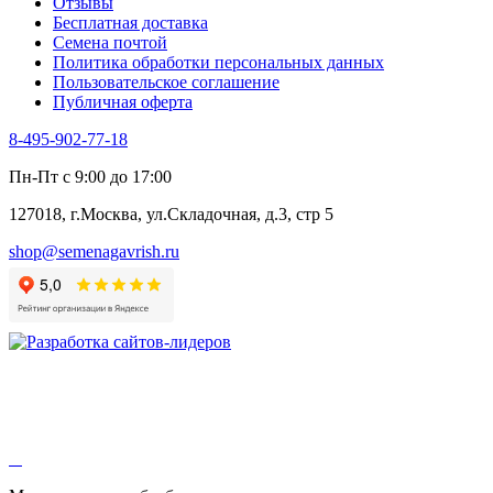
Отзывы
Цикорий салатный (Витлуф)
Бесплатная доставка
Черемша
Семена почтой
Шпинат
Политика обработки персональных данных
Щавель
Пользовательское соглашение
Эндивий
Публичная оферта
Эстрагон
Семена лекарственных растений
8-495-902-77-18
Алтей
Анис
Пн-Пт с 9:00 до 17:00
Бессмертник
Бораго
127018, г.Москва, ул.Складочная, д.3, стр 5
Валериана
Валерианелла
shop@semenagavrish.ru
Гибискус лекарственный
Девясил
Душица
Зверобой
Змееголовник
Иссоп
Кровохлёбка
Лаванда
Лопух
Лофант
Мелисса
Монарда лекарственная