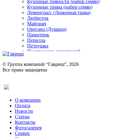
Кухонные пряности (набор семян)
Кухонные травы (набор семян)
Лемонграсс (Лимонная трава)
Любисток
Майоран
Орегано (Душица)
Пажитник
Перилла
Петрушка
Подорожник оленерогий
Портулак пряный
Ревень
© Группа компаний “Гавриш”, 2026
Рукола
Все права защищены
Рута
Салат
Оставить отзыв (для клиентов)
Сельдерей
Спаржа
Табак Курительный
О компании
Тмин
Оплата
Трава для чая
Новости
Туласи
Статьи
Укроп
Контакты
Фенхель пряный
Фотогалерея​
Хризантема овощная
Сервис
Цикорий пряный