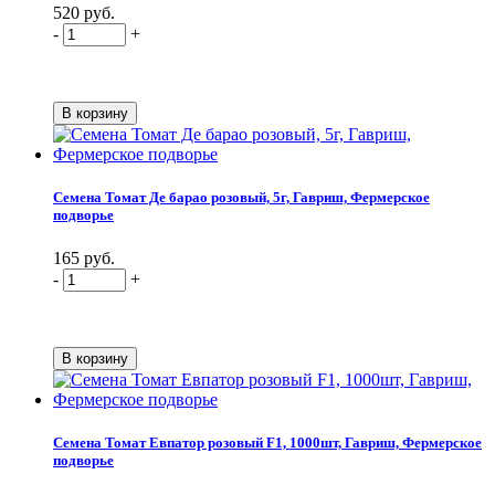
520 руб.
-
+
Семена Томат Де барао розовый, 5г, Гавриш, Фермерское
подворье
165 руб.
-
+
Семена Томат Евпатор розовый F1, 1000шт, Гавриш, Фермерское
подворье