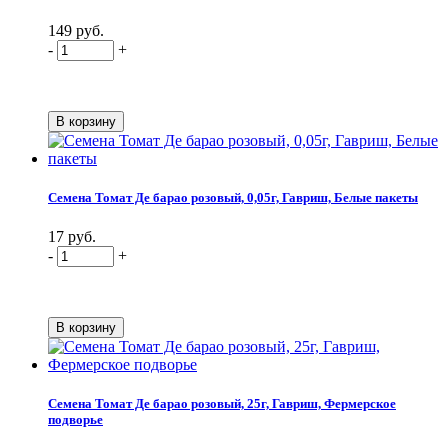
149 руб.
-
+
Семена Томат Де барао розовый, 0,05г, Гавриш, Белые пакеты
17 руб.
-
+
Семена Томат Де барао розовый, 25г, Гавриш, Фермерское
подворье