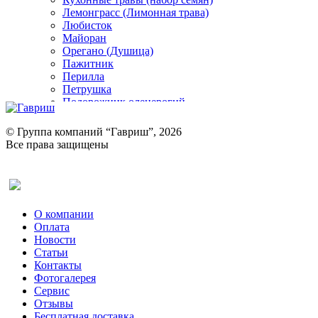
Лемонграсс (Лимонная трава)
Любисток
Майоран
Орегано (Душица)
Пажитник
Перилла
Петрушка
Подорожник оленерогий
Портулак пряный
Ревень
© Группа компаний “Гавриш”, 2026
Рукола
Все права защищены
Рута
Салат
Оставить отзыв (для клиентов)
Сельдерей
Спаржа
Табак Курительный
О компании
Тмин
Оплата
Трава для чая
Новости
Туласи
Статьи
Укроп
Контакты
Фенхель пряный
Фотогалерея​
Хризантема овощная
Сервис
Цикорий пряный
Отзывы
Цикорий салатный (Витлуф)
Бесплатная доставка