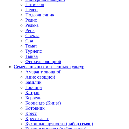
Патиссон
Перец
Подсолнечник
Редис
Редька
Репа
Свекла
Соя
Томат
Турнепс
Тыква
Фенхель овощной
Семена пряных и зеленных культур
Амарант овощной
Анис овощной
Базилик
Горчица
Катран
Кервель
Кориандр (Кинза)
Котовник
Кресс
Кресс-салат
Кухонные пряности (набор семян)
Кухонные травы (набор семян)