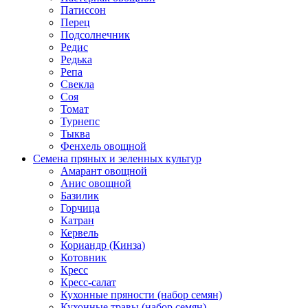
Патиссон
Перец
Подсолнечник
Редис
Редька
Репа
Свекла
Соя
Томат
Турнепс
Тыква
Фенхель овощной
Семена пряных и зеленных культур
Амарант овощной
Анис овощной
Базилик
Горчица
Катран
Кервель
Кориандр (Кинза)
Котовник
Кресс
Кресс-салат
Кухонные пряности (набор семян)
Кухонные травы (набор семян)