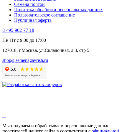
Черемша
Семена почтой
Шпинат
Политика обработки персональных данных
Щавель
Пользовательское соглашение
Эндивий
Публичная оферта
Эстрагон
Семена лекарственных растений
8-495-902-77-18
Алтей
Анис
Пн-Пт с 9:00 до 17:00
Бессмертник
Бораго
127018, г.Москва, ул.Складочная, д.3, стр 5
Валериана
Валерианелла
shop@semenagavrish.ru
Гибискус лекарственный
Девясил
Душица
Зверобой
Змееголовник
Иссоп
Кровохлёбка
Лаванда
Лопух
Лофант
Мелисса
Монарда лекарственная
Мы получаем и обрабатываем персональные данные
Мыльнянка
посетителей нашего сайта в соответствии с
официальной