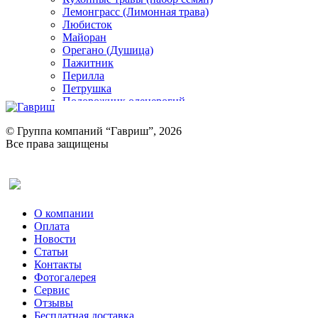
Лемонграсс (Лимонная трава)
Любисток
Майоран
Орегано (Душица)
Пажитник
Перилла
Петрушка
Подорожник оленерогий
Портулак пряный
Ревень
© Группа компаний “Гавриш”, 2026
Рукола
Все права защищены
Рута
Салат
Оставить отзыв (для клиентов)
Сельдерей
Спаржа
Табак Курительный
О компании
Тмин
Оплата
Трава для чая
Новости
Туласи
Статьи
Укроп
Контакты
Фенхель пряный
Фотогалерея​
Хризантема овощная
Сервис
Цикорий пряный
Отзывы
Цикорий салатный (Витлуф)
Бесплатная доставка