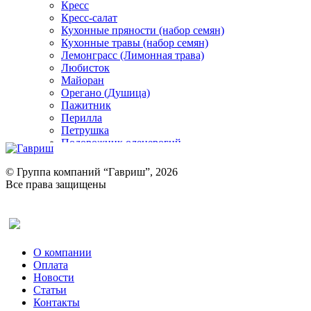
Кресс
Кресс-салат
Кухонные пряности (набор семян)
Кухонные травы (набор семян)
Лемонграсс (Лимонная трава)
Любисток
Майоран
Орегано (Душица)
Пажитник
Перилла
Петрушка
Подорожник оленерогий
Портулак пряный
Ревень
© Группа компаний “Гавриш”, 2026
Рукола
Все права защищены
Рута
Салат
Оставить отзыв (для клиентов)
Сельдерей
Спаржа
Табак Курительный
О компании
Тмин
Оплата
Трава для чая
Новости
Туласи
Статьи
Укроп
Контакты
Фенхель пряный