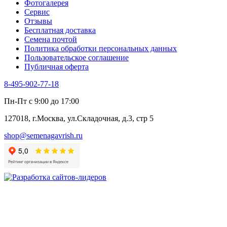
Фотогалерея​
Хризантема овощная
Сервис
Цикорий пряный
Отзывы
Цикорий салатный (Витлуф)
Бесплатная доставка
Черемша
Семена почтой
Шпинат
Политика обработки персональных данных
Щавель
Пользовательское соглашение
Эндивий
Публичная оферта
Эстрагон
Семена лекарственных растений
8-495-902-77-18
Алтей
Анис
Пн-Пт с 9:00 до 17:00
Бессмертник
Бораго
127018, г.Москва, ул.Складочная, д.3, стр 5
Валериана
Валерианелла
shop@semenagavrish.ru
Гибискус лекарственный
Девясил
Душица
Зверобой
Змееголовник
Иссоп
Кровохлёбка
Лаванда
Лопух
Лофант