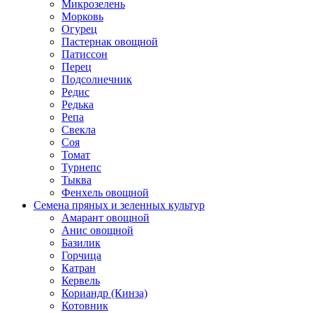
Микрозелень
Морковь
Огурец
Пастернак овощной
Патиссон
Перец
Подсолнечник
Редис
Редька
Репа
Свекла
Соя
Томат
Турнепс
Тыква
Фенхель овощной
Семена пряных и зеленных культур
Амарант овощной
Анис овощной
Базилик
Горчица
Катран
Кервель
Кориандр (Кинза)
Котовник