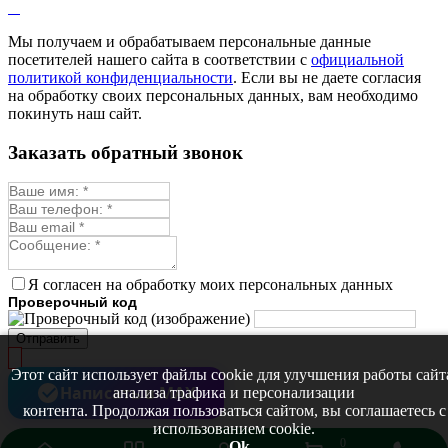
Мелисса
Монарда лекарственная
Мы получаем и обрабатываем персональные данные
Мыльнянка
посетителей нашего сайта в соответствии с
официальной
Мята
политикой конфиденциальности
. Если вы не даете согласия
Овсяный корень
на обработку своих персональных данных, вам необходимо
Огуречная трава
покинуть наш сайт.
Пустырник
Расторопша
Заказать обратный звонок
Репешок
Розмарин
Ромашка лекарственная
Синюха
Скорцонера
Смесь лекарственных
Солодка
Стевия
Я согласен на обработку моих персональных данных
Тимьян ползучий (чабрец)
Проверочный код
Фенхель лекарственный
Цикорий лекарственный
Отправить
Чабер
Череда лекарственная
Этот сайт использует файлы cookie для улучшения работы сайт
Чернокорень
Написать в MAX
анализа трафика и персонализации
Шалфей
контента. Продолжая пользоваться сайтом, вы соглашаетесь с
Семена ягод
использованием cookie.
Брусника
0
Ok