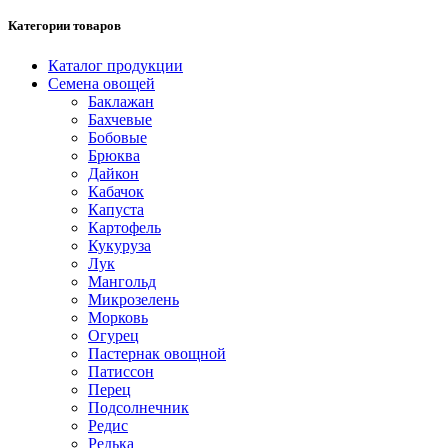
Категории товаров
Каталог продукции
Семена овощей
Баклажан
Бахчевые
Бобовые
Брюква
Дайкон
Кабачок
Капуста
Картофель
Кукуруза
Лук
Мангольд
Микрозелень
Морковь
Огурец
Пастернак овощной
Патиссон
Перец
Подсолнечник
Редис
Редька