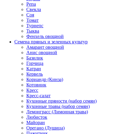
Репа
Свекла
Соя
Томат
Турнепс
Тыква
Фенхель овощной
Семена пряных и зеленных культур
Амарант овощной
Анис овощной
Базилик
Горчица
Катран
Кервель
Кориандр (Кинза)
Котовник
Кресс
Кресс-салат
Кухонные пряности (набор семян)
Кухонные травы (набор семян)
Лемонграсс (Лимонная трава)
Любисток
Майоран
Орегано (Душица)
Пажитник