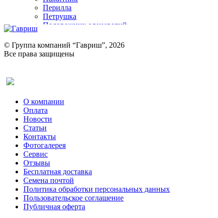
Перилла
Петрушка
Подорожник оленерогий
Портулак пряный
Ревень
© Группа компаний “Гавриш”, 2026
Рукола
Все права защищены
Рута
Салат
Оставить отзыв (для клиентов)
Сельдерей
Спаржа
Табак Курительный
О компании
Тмин
Оплата
Трава для чая
Новости
Туласи
Статьи
Укроп
Контакты
Фенхель пряный
Фотогалерея​
Хризантема овощная
Сервис
Цикорий пряный
Отзывы
Цикорий салатный (Витлуф)
Бесплатная доставка
Черемша
Семена почтой
Шпинат
Политика обработки персональных данных
Щавель
Пользовательское соглашение
Эндивий
Публичная оферта
Эстрагон
Семена лекарственных растений