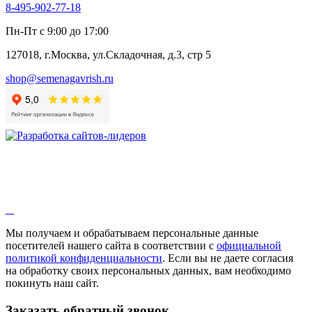
8-495-902-77-18
Алтей
Анис
Пн-Пт с 9:00 до 17:00
Бессмертник
Бораго
127018, г.Москва, ул.Складочная, д.3, стр 5
Валериана
Валерианелла
shop@semenagavrish.ru
Гибискус лекарственный
Девясил
Душица
Зверобой
Змееголовник
Иссоп
Кровохлёбка
Лаванда
Лопух
Лофант
Мелисса
Монарда лекарственная
Мы получаем и обрабатываем персональные данные
Мыльнянка
посетителей нашего сайта в соответствии с
официальной
Мята
политикой конфиденциальности
. Если вы не даете согласия
Овсяный корень
на обработку своих персональных данных, вам необходимо
Огуречная трава
покинуть наш сайт.
Пустырник
Расторопша
Заказать обратный звонок