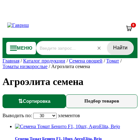
0
Найти
МЕНЮ
Главная
/
Каталог продукции
/
Семена овощей
/
Томат
/
Томаты низкорослые
/
Агроэлита семена
Агроэлита семена
⇅
Сортировка
Подбор товаров
Выводить по:
элементов
Семена Томат Бенито F1, 10шт, AgroElita, Bejo