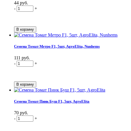
44 руб.
-
+
Семена Томат Метро F1, 5шт, AgroElita, Nunhems
111 руб.
-
+
Семена Томат Пинк Буш F1, 5шт, AgroElita
70 руб.
-
+