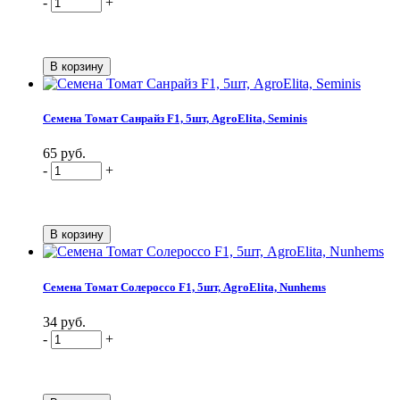
-
+
Семена Томат Санрайз F1, 5шт, AgroElita, Seminis
65 руб.
-
+
Семена Томат Солероссо F1, 5шт, AgroElita, Nunhems
34 руб.
-
+