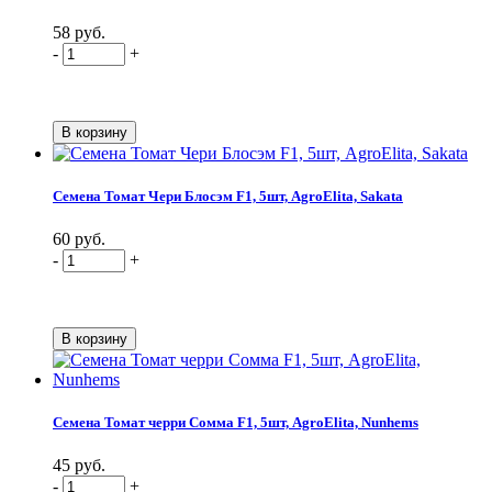
58 руб.
-
+
Семена Томат Чери Блосэм F1, 5шт, AgroElita, Sakata
60 руб.
-
+
Семена Томат черри Сомма F1, 5шт, AgroElita, Nunhems
45 руб.
-
+