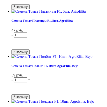
Семена Томат Платинум F1, 5шт, AgroElita
47 руб.
-
+
Семена Томат Полбиг F1, 10шт, AgroElita, Bejo
39 руб.
-
+