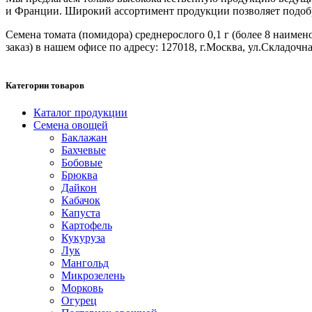
и Франции. Широкий ассортимент продукции позволяет подобрат
Семена томата (помидора) среднерослого 0,1 г (более 8 наимено
заказ) в нашем офисе по адресу: 127018, г.Москва, ул.Складочная
Категории товаров
Каталог продукции
Семена овощей
Баклажан
Бахчевые
Бобовые
Брюква
Дайкон
Кабачок
Капуста
Картофель
Кукуруза
Лук
Мангольд
Микрозелень
Морковь
Огурец