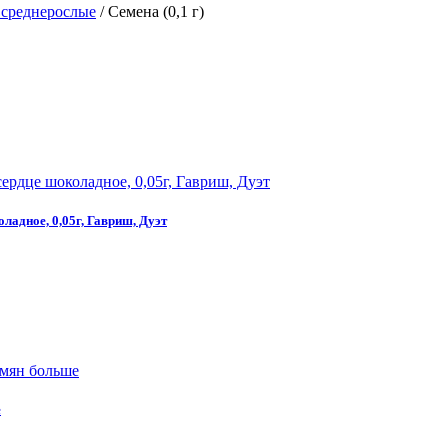
 среднерослые
/
Семена (0,1 г)
ладное, 0,05г, Гавриш, Дуэт
е