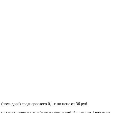
помидора) среднерослого 0,1 г по цене от 36 руб.
н от селекционных зарубежных компаний Голландии, Германии