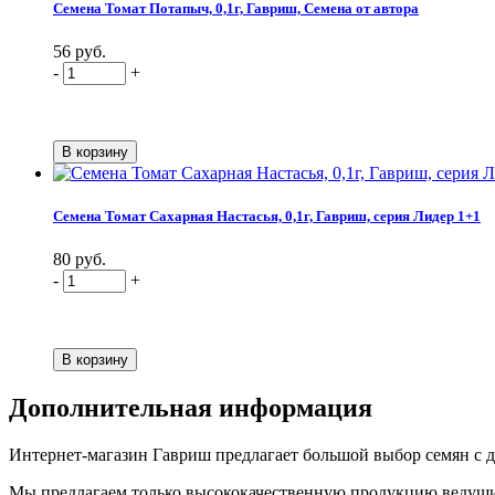
Семена Томат Потапыч, 0,1г, Гавриш, Семена от автора
56 руб.
-
+
Семена Томат Сахарная Настасья, 0,1г, Гавриш, серия Лидер 1+1
80 руб.
-
+
Дополнительная информация
Интернет-магазин Гавриш предлагает большой выбор семян с дос
Мы предлагаем только высококачественную продукцию ведущих