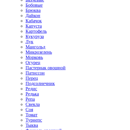
Бобовые
Брюква
Дайкон
Кабачок
Капуста
Картофель
Кукуруза
Лук
Мангольд
Микрозелень
Морковь
Огурец
Пастернак овощной
Патиссон
Перец
Подсолнечник
Редис
Редька
Репа
Свекла
Соя
Томат
Турнепс
Тыква