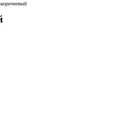
о-коричневый
й