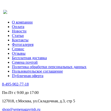
Рута
Салат
Оставить отзыв (для клиентов)
Сельдерей
Спаржа
Табак Курительный
О компании
Тмин
Оплата
Трава для чая
Новости
Туласи
Статьи
Укроп
Контакты
Фенхель пряный
Фотогалерея​
Хризантема овощная
Сервис
Цикорий пряный
Отзывы
Цикорий салатный (Витлуф)
Бесплатная доставка
Черемша
Семена почтой
Шпинат
Политика обработки персональных данных
Щавель
Пользовательское соглашение
Эндивий
Публичная оферта
Эстрагон
Семена лекарственных растений
8-495-902-77-18
Алтей
Анис
Пн-Пт с 9:00 до 17:00
Бессмертник
Бораго
127018, г.Москва, ул.Складочная, д.3, стр 5
Валериана
Валерианелла
shop@semenagavrish.ru