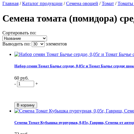
Главная
/
Каталог продукции
/
Семена овощей
/
Томат
/
Томаты
Семена томата (помидора) ср
Сортировать по:
Выводить по:
элементов
Набор семян Томат Бычье сердце, 0,05г и Томат Бычье сердце шоко
60 руб.
-
+
Семена Томат Кубышка пурпурная, 0,05г, Гавриш, Семена от авто