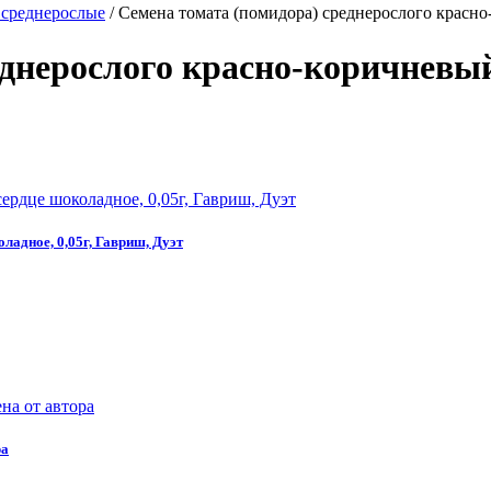
 среднерослые
/
Семена томата (помидора) среднерослого красн
еднерослого красно-коричневы
ладное, 0,05г, Гавриш, Дуэт
ра