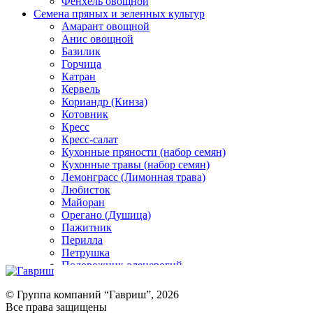
Фенхель овощной
Семена пряных и зеленных культур
Амарант овощной
Анис овощной
Базилик
Горчица
Катран
Кервель
Кориандр (Кинза)
Котовник
Кресс
Кресс-салат
Кухонные пряности (набор семян)
Кухонные травы (набор семян)
Лемонграсс (Лимонная трава)
Любисток
Майоран
Орегано (Душица)
Пажитник
Перилла
Петрушка
Подорожник оленерогий
Портулак пряный
Ревень
© Группа компаний “Гавриш”, 2026
Рукола
Все права защищены