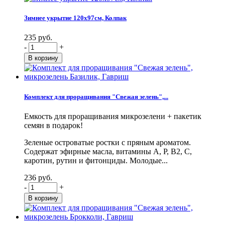
Зимнее укрытие 120х97см, Колпак
235 руб.
-
+
Комплект для проращивания "Свежая зелень",...
Емкость для проращивания микрозелени + пакетик
семян в подарок!
Зеленые островатые ростки с пряным ароматом.
Содержат эфирные масла, витамины А, Р, В2, С,
каротин, рутин и фитонциды. Молодые...
236 руб.
-
+