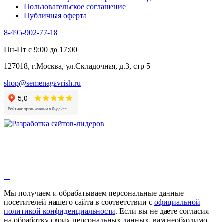
Пользовательское соглашение
Эндивий
Публичная оферта
Эстрагон
Семена лекарственных растений
8-495-902-77-18
Алтей
Анис
Пн-Пт с 9:00 до 17:00
Бессмертник
Бораго
127018, г.Москва, ул.Складочная, д.3, стр 5
Валериана
Валерианелла
shop@semenagavrish.ru
Гибискус лекарственный
Девясил
Душица
Зверобой
Змееголовник
Иссоп
Кровохлёбка
Лаванда
Лопух
Лофант
Мелисса
Монарда лекарственная
Мы получаем и обрабатываем персональные данные
Мыльнянка
посетителей нашего сайта в соответствии с
официальной
Мята
политикой конфиденциальности
. Если вы не даете согласия
Овсяный корень
на обработку своих персональных данных, вам необходимо