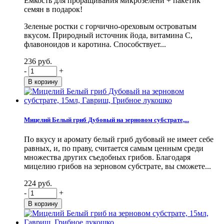
Емкость для проращивания микрозелени + пакетик
семян в подарок!
Зеленые ростки с горчично-ореховым островатым
вкусом. Природный источник йода, витамина С,
флавоноидов и каротина. Способствует...
236 руб.
-
+
Мицелий Белый гриб Дубовый на зерновом субстрате,...
По вкусу и аромату белый гриб дубовый не имеет себе
равных, и, по праву, считается самым ценным среди
множества других съедобных грибов. Благодаря
мицелию грибов на зерновом субстрате, вы сможете...
224 руб.
-
+