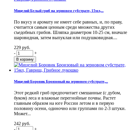
Мицелий Белый гриб на зерновом субстрате, 15мл,...
По вкусу и аромату не имеет себе равных, и, по праву,
считается самым ценным среди множества других
съедобных грибов. Шляпка диаметром 10-25 см, вначале
шаровидная, затем выпуклая или подушковидная....
229 руб.
-
+
Мицелий Боровик Бронзовый на зерновом субстрате,...
Этот редкий гриб предпочитает смешанные (с дубом,
буком) леса и влажные перегнойные почвы. Растет
главным образом на юге России летом и в первую
половину осени, одиночно или группами по 2-3 штуки.
Может...
242 руб.
-
+