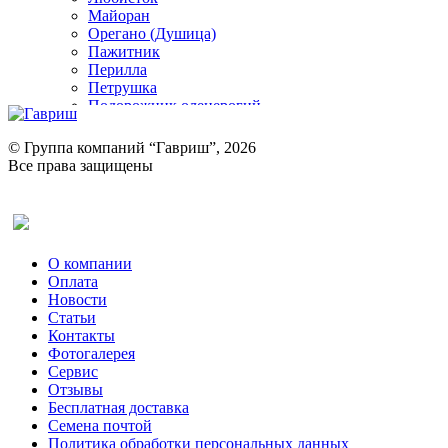
Майоран
Орегано (Душица)
Пажитник
Перилла
Петрушка
Подорожник оленерогий
Портулак пряный
Ревень
© Группа компаний “Гавриш”, 2026
Рукола
Все права защищены
Рута
Салат
Оставить отзыв (для клиентов)
Сельдерей
Спаржа
Табак Курительный
О компании
Тмин
Оплата
Трава для чая
Новости
Туласи
Статьи
Укроп
Контакты
Фенхель пряный
Фотогалерея​
Хризантема овощная
Сервис
Цикорий пряный
Отзывы
Цикорий салатный (Витлуф)
Бесплатная доставка
Черемша
Семена почтой
Шпинат
Политика обработки персональных данных
Щавель