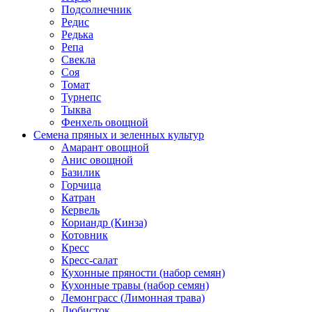
Подсолнечник
Редис
Редька
Репа
Свекла
Соя
Томат
Турнепс
Тыква
Фенхель овощной
Семена пряных и зеленных культур
Амарант овощной
Анис овощной
Базилик
Горчица
Катран
Кервель
Кориандр (Кинза)
Котовник
Кресс
Кресс-салат
Кухонные пряности (набор семян)
Кухонные травы (набор семян)
Лемонграсс (Лимонная трава)
Любисток