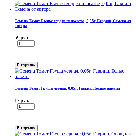
Семена Томат Бычье сердце полосатое, 0,05г, Гавриш, Семена от
автора
59 руб.
-
+
Семена Томат Груша черная, 0,05г, Гавриш, Белые пакеты
17 руб.
-
+