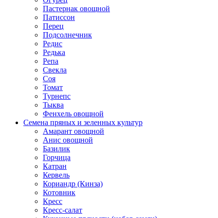
Пастернак овощной
Патиссон
Перец
Подсолнечник
Редис
Редька
Репа
Свекла
Соя
Томат
Турнепс
Тыква
Фенхель овощной
Семена пряных и зеленных культур
Амарант овощной
Анис овощной
Базилик
Горчица
Катран
Кервель
Кориандр (Кинза)
Котовник
Кресс
Кресс-салат