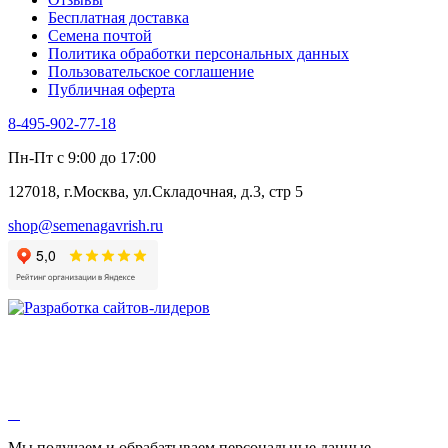
Цикорий салатный (Витлуф)
Бесплатная доставка
Черемша
Семена почтой
Шпинат
Политика обработки персональных данных
Щавель
Пользовательское соглашение
Эндивий
Публичная оферта
Эстрагон
Семена лекарственных растений
8-495-902-77-18
Алтей
Анис
Пн-Пт с 9:00 до 17:00
Бессмертник
Бораго
127018, г.Москва, ул.Складочная, д.3, стр 5
Валериана
Валерианелла
shop@semenagavrish.ru
Гибискус лекарственный
Девясил
Душица
Зверобой
Змееголовник
Иссоп
Кровохлёбка
Лаванда
Лопух
Лофант
Мелисса
Монарда лекарственная
Мы получаем и обрабатываем персональные данные