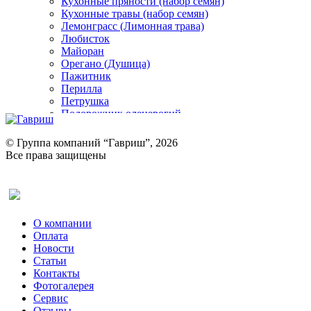
Кухонные пряности (набор семян)
Кухонные травы (набор семян)
Лемонграсс (Лимонная трава)
Любисток
Майоран
Орегано (Душица)
Пажитник
Перилла
Петрушка
Подорожник оленерогий
Портулак пряный
Ревень
© Группа компаний “Гавриш”, 2026
Рукола
Все права защищены
Рута
Салат
Оставить отзыв (для клиентов)
Сельдерей
Спаржа
Табак Курительный
О компании
Тмин
Оплата
Трава для чая
Новости
Туласи
Статьи
Укроп
Контакты
Фенхель пряный
Фотогалерея​
Хризантема овощная
Сервис
Цикорий пряный
Отзывы