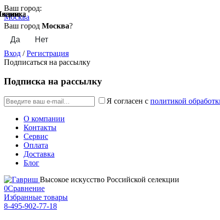
Ваш город:
Акции
Акции
Новинка
Акции
Акции
Акции
Акции
Новинка
Новинка
Москва
Ваш город
Москва
?
Вход
/
Регистрация
Подписаться на рассылку
Подписка на рассылку
Я согласен с
политикой обработк
О компании
Контакты
Сервис
Оплата
Доставка
Блог
Высокое искусство Российской селекции
0
Сравнение
Избранные товары
8-495-902-77-18