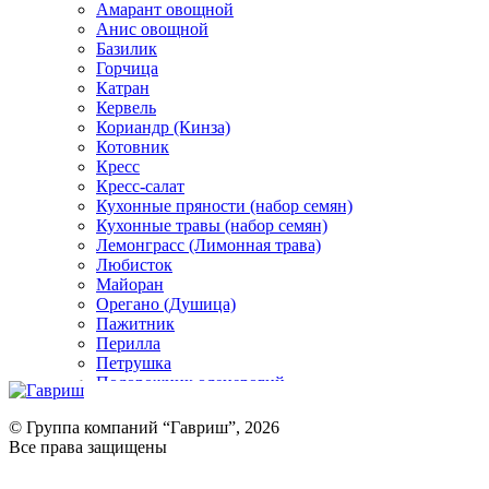
Амарант овощной
Анис овощной
Базилик
Горчица
Катран
Кервель
Кориандр (Кинза)
Котовник
Кресс
Кресс-салат
Кухонные пряности (набор семян)
Кухонные травы (набор семян)
Лемонграсс (Лимонная трава)
Любисток
Майоран
Орегано (Душица)
Пажитник
Перилла
Петрушка
Подорожник оленерогий
Портулак пряный
Ревень
© Группа компаний “Гавриш”, 2026
Рукола
Все права защищены
Рута
Салат
Оставить отзыв (для клиентов)