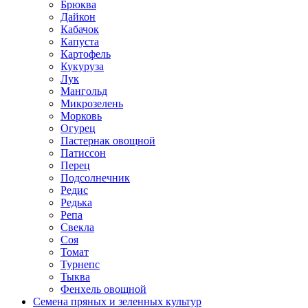
Брюква
Дайкон
Кабачок
Капуста
Картофель
Кукуруза
Лук
Мангольд
Микрозелень
Морковь
Огурец
Пастернак овощной
Патиссон
Перец
Подсолнечник
Редис
Редька
Репа
Свекла
Соя
Томат
Турнепс
Тыква
Фенхель овощной
Семена пряных и зеленных культур