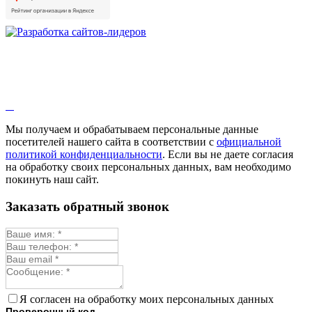
Душица
Зверобой
Змееголовник
Иссоп
Кровохлёбка
Лаванда
Лопух
Лофант
Мелисса
Монарда лекарственная
Мы получаем и обрабатываем персональные данные
Мыльнянка
посетителей нашего сайта в соответствии с
официальной
Мята
политикой конфиденциальности
. Если вы не даете согласия
Овсяный корень
на обработку своих персональных данных, вам необходимо
Огуречная трава
покинуть наш сайт.
Пустырник
Расторопша
Заказать обратный звонок
Репешок
Розмарин
Ромашка лекарственная
Синюха
Скорцонера
Смесь лекарственных
Солодка
Стевия
Я согласен на обработку моих персональных данных
Тимьян ползучий (чабрец)
Проверочный код