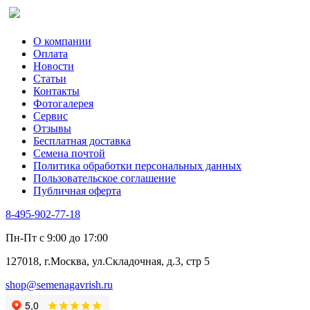
Сельдерей
Спаржа
Табак Курительный
О компании
Тмин
Оплата
Трава для чая
Новости
Туласи
Статьи
Укроп
Контакты
Фенхель пряный
Фотогалерея​
Хризантема овощная
Сервис
Цикорий пряный
Отзывы
Цикорий салатный (Витлуф)
Бесплатная доставка
Черемша
Семена почтой
Шпинат
Политика обработки персональных данных
Щавель
Пользовательское соглашение
Эндивий
Публичная оферта
Эстрагон
Семена лекарственных растений
8-495-902-77-18
Алтей
Анис
Пн-Пт с 9:00 до 17:00
Бессмертник
Бораго
127018, г.Москва, ул.Складочная, д.3, стр 5
Валериана
Валерианелла
shop@semenagavrish.ru
Гибискус лекарственный
Девясил