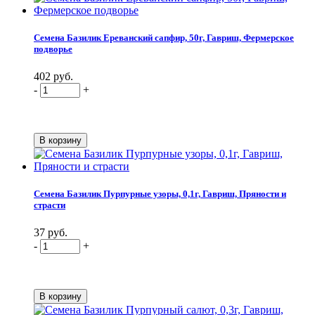
Семена Базилик Ереванский сапфир, 50г, Гавриш, Фермерское
подворье
402 руб.
-
+
Семена Базилик Пурпурные узоры, 0,1г, Гавриш, Пряности и
страсти
37 руб.
-
+