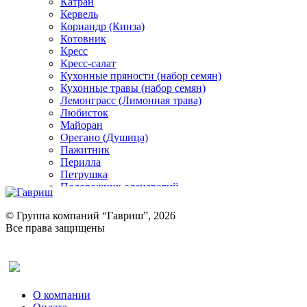
Катран
Кервель
Кориандр (Кинза)
Котовник
Кресс
Кресс-салат
Кухонные пряности (набор семян)
Кухонные травы (набор семян)
Лемонграсс (Лимонная трава)
Любисток
Майоран
Орегано (Душица)
Пажитник
Перилла
Петрушка
Подорожник оленерогий
Портулак пряный
Ревень
© Группа компаний “Гавриш”, 2026
Рукола
Все права защищены
Рута
Салат
Оставить отзыв (для клиентов)
Сельдерей
Спаржа
Табак Курительный
О компании
Тмин