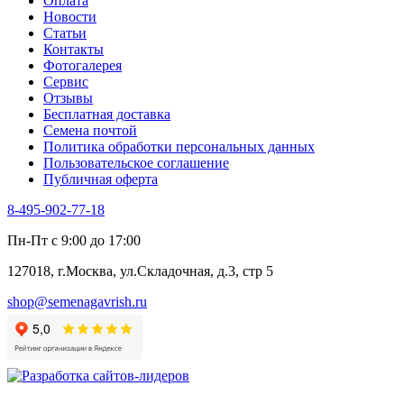
Оплата
Трава для чая
Новости
Туласи
Статьи
Укроп
Контакты
Фенхель пряный
Фотогалерея​
Хризантема овощная
Сервис
Цикорий пряный
Отзывы
Цикорий салатный (Витлуф)
Бесплатная доставка
Черемша
Семена почтой
Шпинат
Политика обработки персональных данных
Щавель
Пользовательское соглашение
Эндивий
Публичная оферта
Эстрагон
Семена лекарственных растений
8-495-902-77-18
Алтей
Анис
Пн-Пт с 9:00 до 17:00
Бессмертник
Бораго
127018, г.Москва, ул.Складочная, д.3, стр 5
Валериана
Валерианелла
shop@semenagavrish.ru
Гибискус лекарственный
Девясил
Душица
Зверобой
Змееголовник
Иссоп