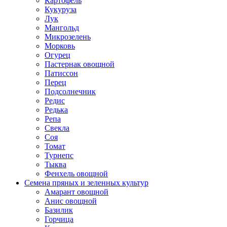
Картофель
Кукуруза
Лук
Мангольд
Микрозелень
Морковь
Огурец
Пастернак овощной
Патиссон
Перец
Подсолнечник
Редис
Редька
Репа
Свекла
Соя
Томат
Турнепс
Тыква
Фенхель овощной
Семена пряных и зеленных культур
Амарант овощной
Анис овощной
Базилик
Горчица