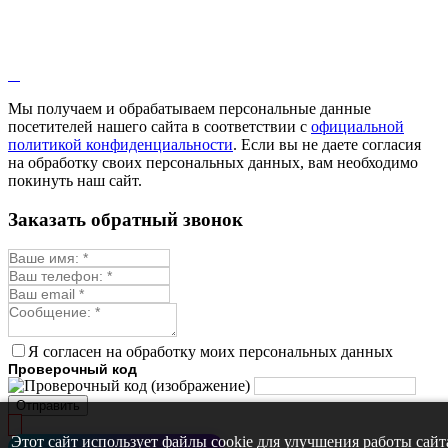
Кровохлёбка
Лаванда
Лопух
Лофант
Мелисса
Монарда лекарственная
Мы получаем и обрабатываем персональные данные
Мыльнянка
посетителей нашего сайта в соответствии с
официальной
Мята
политикой конфиденциальности
. Если вы не даете согласия
Овсяный корень
на обработку своих персональных данных, вам необходимо
Огуречная трава
покинуть наш сайт.
Пустырник
Расторопша
Заказать обратный звонок
Репешок
Розмарин
Ромашка лекарственная
Синюха
Скорцонера
Смесь лекарственных
Солодка
Стевия
Я согласен на обработку моих персональных данных
Тимьян ползучий (чабрец)
Проверочный код
Фенхель лекарственный
Цикорий лекарственный
Отправить
Чабер
Череда лекарственная
Этот сайт использует файлы cookie для улучшения работы сайт