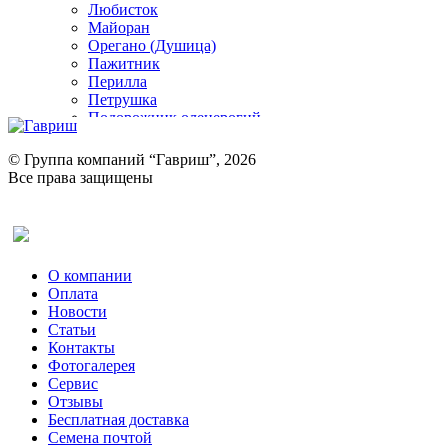
Любисток
Майоран
Орегано (Душица)
Пажитник
Перилла
Петрушка
Подорожник оленерогий
Портулак пряный
Ревень
© Группа компаний “Гавриш”, 2026
Рукола
Все права защищены
Рута
Салат
Оставить отзыв (для клиентов)
Сельдерей
Спаржа
Табак Курительный
О компании
Тмин
Оплата
Трава для чая
Новости
Туласи
Статьи
Укроп
Контакты
Фенхель пряный
Фотогалерея​
Хризантема овощная
Сервис
Цикорий пряный
Отзывы
Цикорий салатный (Витлуф)
Бесплатная доставка
Черемша
Семена почтой
Шпинат