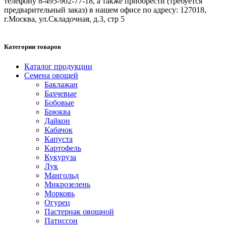
телефону 8-495-902-77-18, а также приобрести (требуется
предварительный заказ) в нашем офисе по адресу: 127018,
г.Москва, ул.Складочная, д.3, стр 5
Категории товаров
Каталог продукции
Семена овощей
Баклажан
Бахчевые
Бобовые
Брюква
Дайкон
Кабачок
Капуста
Картофель
Кукуруза
Лук
Мангольд
Микрозелень
Морковь
Огурец
Пастернак овощной
Патиссон