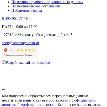
Политика обработки персональных данных
Щавель
Пользовательское соглашение
Эндивий
Публичная оферта
Эстрагон
Семена лекарственных растений
8-495-902-77-18
Алтей
Анис
Пн-Пт с 9:00 до 17:00
Бессмертник
Бораго
127018, г.Москва, ул.Складочная, д.3, стр 5
Валериана
Валерианелла
shop@semenagavrish.ru
Гибискус лекарственный
Девясил
Душица
Зверобой
Змееголовник
Иссоп
Кровохлёбка
Лаванда
Лопух
Лофант
Мелисса
Монарда лекарственная
Мы получаем и обрабатываем персональные данные
Мыльнянка
посетителей нашего сайта в соответствии с
официальной
Мята
политикой конфиденциальности
. Если вы не даете согласия
Овсяный корень