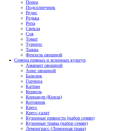
Перец
Подсолнечник
Редис
Редька
Репа
Свекла
Соя
Томат
Турнепс
Тыква
Фенхель овощной
Семена пряных и зеленных культур
Амарант овощной
Анис овощной
Базилик
Горчица
Катран
Кервель
Кориандр (Кинза)
Котовник
Кресс
Кресс-салат
Кухонные пряности (набор семян)
Кухонные травы (набор семян)
Лемонграсс (Лимонная трава)