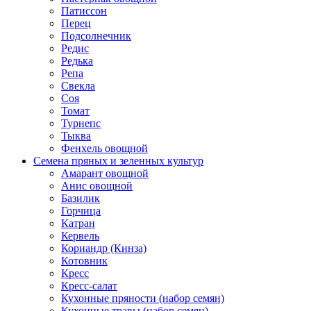
Патиссон
Перец
Подсолнечник
Редис
Редька
Репа
Свекла
Соя
Томат
Турнепс
Тыква
Фенхель овощной
Семена пряных и зеленных культур
Амарант овощной
Анис овощной
Базилик
Горчица
Катран
Кервель
Кориандр (Кинза)
Котовник
Кресс
Кресс-салат
Кухонные пряности (набор семян)
Кухонные травы (набор семян)