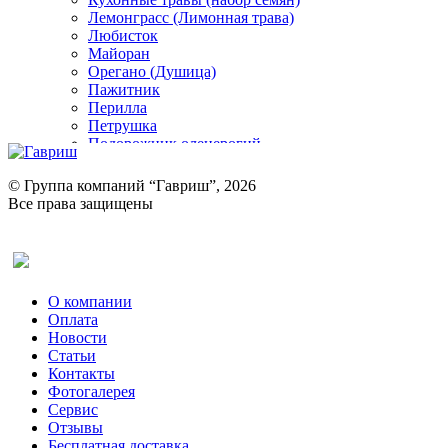
Лемонграсс (Лимонная трава)
Любисток
Майоран
Орегано (Душица)
Пажитник
Перилла
Петрушка
Подорожник оленерогий
Портулак пряный
Ревень
© Группа компаний “Гавриш”, 2026
Рукола
Все права защищены
Рута
Салат
Оставить отзыв (для клиентов)
Сельдерей
Спаржа
Табак Курительный
О компании
Тмин
Оплата
Трава для чая
Новости
Туласи
Статьи
Укроп
Контакты
Фенхель пряный
Фотогалерея​
Хризантема овощная
Сервис
Цикорий пряный
Отзывы
Цикорий салатный (Витлуф)
Бесплатная доставка