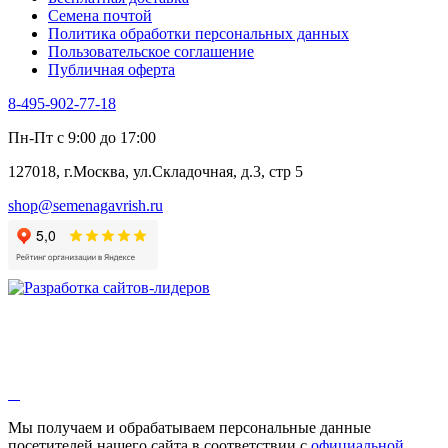
Черемша
Семена почтой
Шпинат
Политика обработки персональных данных
Щавель
Пользовательское соглашение
Эндивий
Публичная оферта
Эстрагон
Семена лекарственных растений
8-495-902-77-18
Алтей
Анис
Пн-Пт с 9:00 до 17:00
Бессмертник
Бораго
127018, г.Москва, ул.Складочная, д.3, стр 5
Валериана
Валерианелла
shop@semenagavrish.ru
Гибискус лекарственный
Девясил
Душица
Зверобой
Змееголовник
Иссоп
Кровохлёбка
Лаванда
Лопух
Лофант
Мелисса
Монарда лекарственная
Мы получаем и обрабатываем персональные данные
Мыльнянка
посетителей нашего сайта в соответствии с
официальной