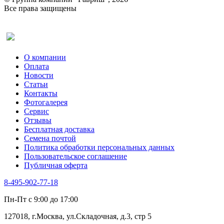
Рукола
Все права защищены
Рута
Салат
Оставить отзыв (для клиентов)
Сельдерей
Спаржа
Табак Курительный
О компании
Тмин
Оплата
Трава для чая
Новости
Туласи
Статьи
Укроп
Контакты
Фенхель пряный
Фотогалерея​
Хризантема овощная
Сервис
Цикорий пряный
Отзывы
Цикорий салатный (Витлуф)
Бесплатная доставка
Черемша
Семена почтой
Шпинат
Политика обработки персональных данных
Щавель
Пользовательское соглашение
Эндивий
Публичная оферта
Эстрагон
Семена лекарственных растений
8-495-902-77-18
Алтей
Анис
Пн-Пт с 9:00 до 17:00
Бессмертник
Бораго
127018, г.Москва, ул.Складочная, д.3, стр 5
Валериана