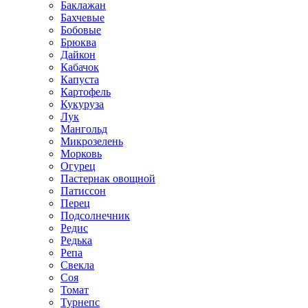
Баклажан
Бахчевые
Бобовые
Брюква
Дайкон
Кабачок
Капуста
Картофель
Кукуруза
Лук
Мангольд
Микрозелень
Морковь
Огурец
Пастернак овощной
Патиссон
Перец
Подсолнечник
Редис
Редька
Репа
Свекла
Соя
Томат
Турнепс