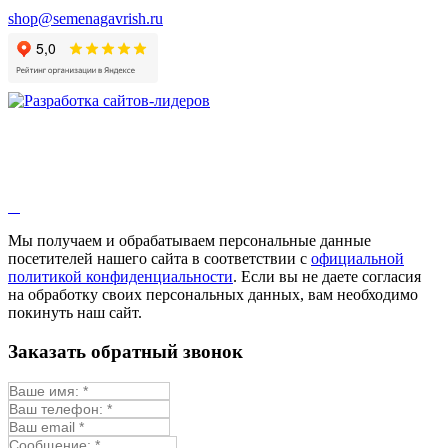
Валерианелла
shop@semenagavrish.ru
Гибискус лекарственный
Девясил
Душица
Зверобой
Змееголовник
Иссоп
Кровохлёбка
Лаванда
Лопух
Лофант
Мелисса
Монарда лекарственная
Мы получаем и обрабатываем персональные данные
Мыльнянка
посетителей нашего сайта в соответствии с
официальной
Мята
политикой конфиденциальности
. Если вы не даете согласия
Овсяный корень
на обработку своих персональных данных, вам необходимо
Огуречная трава
покинуть наш сайт.
Пустырник
Расторопша
Заказать обратный звонок
Репешок
Розмарин
Ромашка лекарственная
Синюха
Скорцонера
Смесь лекарственных