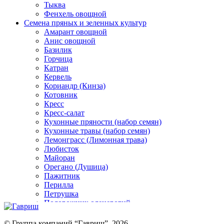
Тыква
Фенхель овощной
Семена пряных и зеленных культур
Амарант овощной
Анис овощной
Базилик
Горчица
Катран
Кервель
Кориандр (Кинза)
Котовник
Кресс
Кресс-салат
Кухонные пряности (набор семян)
Кухонные травы (набор семян)
Лемонграсс (Лимонная трава)
Любисток
Майоран
Орегано (Душица)
Пажитник
Перилла
Петрушка
Подорожник оленерогий
Портулак пряный
Ревень
© Группа компаний “Гавриш”, 2026