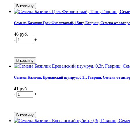
Семена Базилик Грек Фиолетовый, 15шт, Гавриш, Семена от автор
46 руб.
-
+
Семена Базилик Ереванский изумруд, 0,3г, Гавриш, Семена от авто
41 руб.
-
+