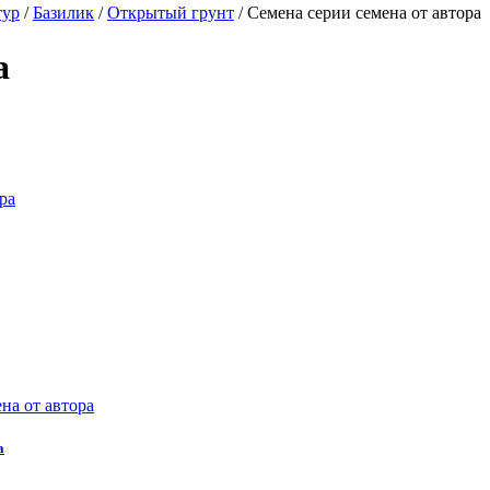
тур
/
Базилик
/
Открытый грунт
/
Семена серии семена от автора
а
а