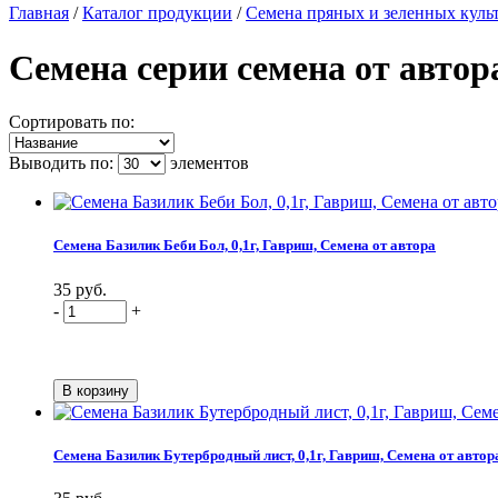
Главная
/
Каталог продукции
/
Семена пряных и зеленных куль
Семена серии семена от автор
Сортировать по:
Выводить по:
элементов
Семена Базилик Беби Бол, 0,1г, Гавриш, Семена от автора
35 руб.
-
+
Семена Базилик Бутербродный лист, 0,1г, Гавриш, Семена от автор