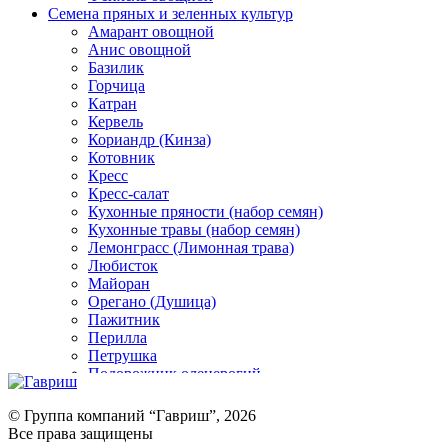
Семена пряных и зеленных культур
Амарант овощной
Анис овощной
Базилик
Горчица
Катран
Кервель
Кориандр (Кинза)
Котовник
Кресс
Кресс-салат
Кухонные пряности (набор семян)
Кухонные травы (набор семян)
Лемонграсс (Лимонная трава)
Любисток
Майоран
Орегано (Душица)
Пажитник
Перилла
Петрушка
Подорожник оленерогий
Портулак пряный
Ревень
© Группа компаний “Гавриш”, 2026
Рукола
Все права защищены
Рута