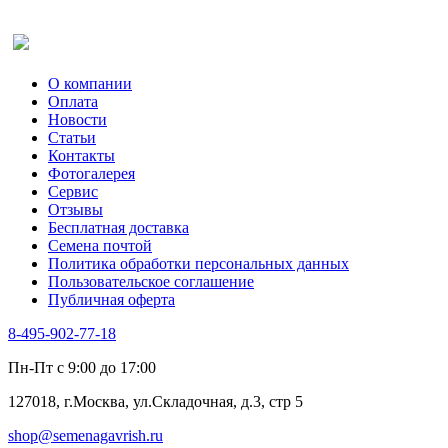
Салат
Оставить отзыв (для клиентов)
Сельдерей
Спаржа
Табак Курительный
О компании
Тмин
Оплата
Трава для чая
Новости
Туласи
Статьи
Укроп
Контакты
Фенхель пряный
Фотогалерея​
Хризантема овощная
Сервис
Цикорий пряный
Отзывы
Цикорий салатный (Витлуф)
Бесплатная доставка
Черемша
Семена почтой
Шпинат
Политика обработки персональных данных
Щавель
Пользовательское соглашение
Эндивий
Публичная оферта
Эстрагон
Семена лекарственных растений
8-495-902-77-18
Алтей
Анис
Пн-Пт с 9:00 до 17:00
Бессмертник
Бораго
127018, г.Москва, ул.Складочная, д.3, стр 5
Валериана
Валерианелла
shop@semenagavrish.ru
Гибискус лекарственный