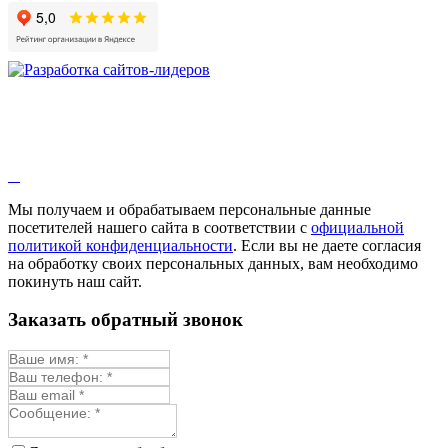
Девясил
Душица
Зверобой
Змееголовник
Иссоп
Кровохлёбка
Лаванда
Лопух
Лофант
Мелисса
Монарда лекарственная
Мы получаем и обрабатываем персональные данные
Мыльнянка
посетителей нашего сайта в соответствии с
официальной
Мята
политикой конфиденциальности
. Если вы не даете согласия
Овсяный корень
на обработку своих персональных данных, вам необходимо
Огуречная трава
покинуть наш сайт.
Пустырник
Расторопша
Заказать обратный звонок
Репешок
Розмарин
Ромашка лекарственная
Синюха
Скорцонера
Смесь лекарственных
Солодка