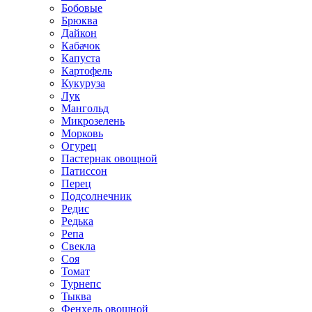
Бобовые
Брюква
Дайкон
Кабачок
Капуста
Картофель
Кукуруза
Лук
Мангольд
Микрозелень
Морковь
Огурец
Пастернак овощной
Патиссон
Перец
Подсолнечник
Редис
Редька
Репа
Свекла
Соя
Томат
Турнепс
Тыква
Фенхель овощной