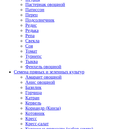
Пастернак овощной
Патиссон
Перец
Подсолнечник
Редис
Редька
Репа
Свекла
Соя
Томат
Турнепс
Тыква
Фенхель овощной
Семена пряных и зеленных культур
Амарант овощной
Анис овощной
Базилик
Горчица
Катран
Кервель
Кориандр (Кинза)
Котовник
Кресс
Кресс-салат
Кухонные пряности (набор семян)