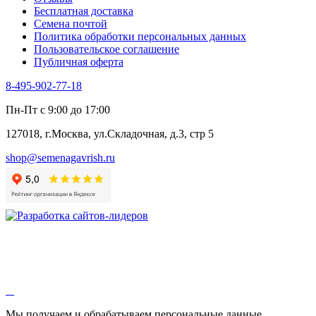
Цикорий салатный (Витлуф)
Бесплатная доставка
Черемша
Семена почтой
Шпинат
Политика обработки персональных данных
Щавель
Пользовательское соглашение
Эндивий
Публичная оферта
Эстрагон
Семена лекарственных растений
8-495-902-77-18
Алтей
Анис
Пн-Пт с 9:00 до 17:00
Бессмертник
Бораго
127018, г.Москва, ул.Складочная, д.3, стр 5
Валериана
Валерианелла
shop@semenagavrish.ru
Гибискус лекарственный
Девясил
Душица
Зверобой
Змееголовник
Иссоп
Кровохлёбка
Лаванда
Лопух
Лофант
Мелисса
Монарда лекарственная
Мы получаем и обрабатываем персональные данные