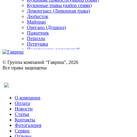
Кухонные травы (набор семян)
Лемонграсс (Лимонная трава)
Любисток
Майоран
Орегано (Душица)
Пажитник
Перилла
Петрушка
Подорожник оленерогий
Портулак пряный
Ревень
© Группа компаний “Гавриш”, 2026
Рукола
Все права защищены
Рута
Салат
Оставить отзыв (для клиентов)
Сельдерей
Спаржа
Табак Курительный
О компании
Тмин
Оплата
Трава для чая
Новости
Туласи
Статьи
Укроп
Контакты
Фенхель пряный
Фотогалерея​
Хризантема овощная
Сервис
Цикорий пряный
Отзывы