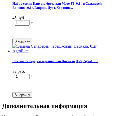
Набор семян Капуста брокколи Мачо F1, 0,1г и Сельдерей
Ванюша, 0,1г, Гавриш, Дуэт. Хорошие...
45 руб.
-
+
Семена Сельдерей черешковый Паскаль, 0,2г, AgroElita
32 руб.
-
+
Дополнительная информация