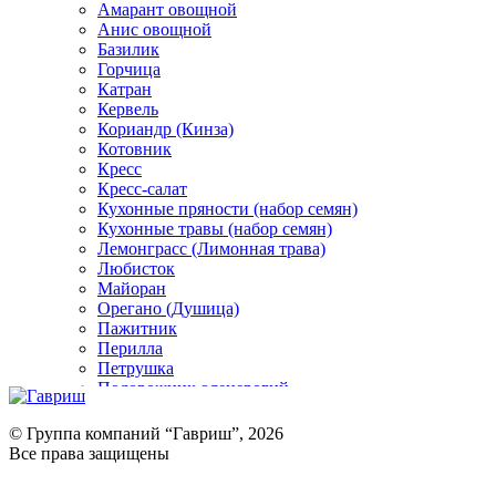
Амарант овощной
Анис овощной
Базилик
Горчица
Катран
Кервель
Кориандр (Кинза)
Котовник
Кресс
Кресс-салат
Кухонные пряности (набор семян)
Кухонные травы (набор семян)
Лемонграсс (Лимонная трава)
Любисток
Майоран
Орегано (Душица)
Пажитник
Перилла
Петрушка
Подорожник оленерогий
Портулак пряный
Ревень
© Группа компаний “Гавриш”, 2026
Рукола
Все права защищены
Рута
Салат
Оставить отзыв (для клиентов)