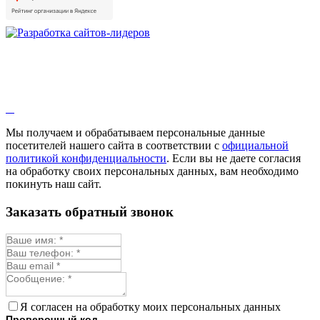
Душица
Зверобой
Змееголовник
Иссоп
Кровохлёбка
Лаванда
Лопух
Лофант
Мелисса
Монарда лекарственная
Мы получаем и обрабатываем персональные данные
Мыльнянка
посетителей нашего сайта в соответствии с
официальной
Мята
политикой конфиденциальности
. Если вы не даете согласия
Овсяный корень
на обработку своих персональных данных, вам необходимо
Огуречная трава
покинуть наш сайт.
Пустырник
Расторопша
Заказать обратный звонок
Репешок
Розмарин
Ромашка лекарственная
Синюха
Скорцонера
Смесь лекарственных
Солодка
Стевия
Я согласен на обработку моих персональных данных
Тимьян ползучий (чабрец)
Проверочный код