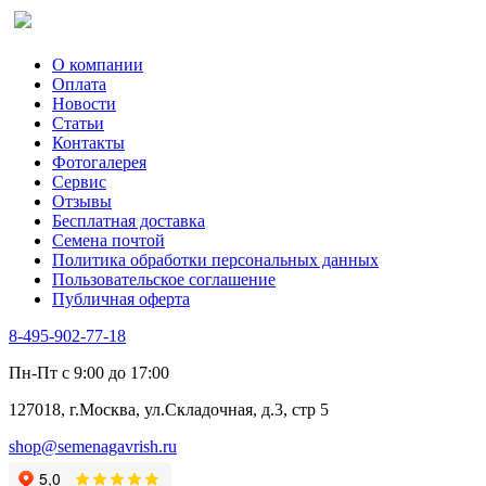
Сельдерей
Спаржа
Табак Курительный
О компании
Тмин
Оплата
Трава для чая
Новости
Туласи
Статьи
Укроп
Контакты
Фенхель пряный
Фотогалерея​
Хризантема овощная
Сервис
Цикорий пряный
Отзывы
Цикорий салатный (Витлуф)
Бесплатная доставка
Черемша
Семена почтой
Шпинат
Политика обработки персональных данных
Щавель
Пользовательское соглашение
Эндивий
Публичная оферта
Эстрагон
Семена лекарственных растений
8-495-902-77-18
Алтей
Анис
Пн-Пт с 9:00 до 17:00
Бессмертник
Бораго
127018, г.Москва, ул.Складочная, д.3, стр 5
Валериана
Валерианелла
shop@semenagavrish.ru
Гибискус лекарственный
Девясил