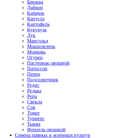
Брюква
Дайкон
Кабачок
Капуста
Картофель
Кукуруза
Лук
Мангольд
Микрозелень
Морковь
Огурец
Пастернак овощной
Патиссон
Перец
Подсолнечник
Редис
Редька
Репа
Свекла
Соя
Томат
Турнепс
Тыква
Фенхель овощной
Семена пряных и зеленных культур