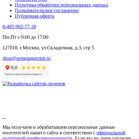
Шпинат
Политика обработки персональных данных
Щавель
Пользовательское соглашение
Эндивий
Публичная оферта
Эстрагон
Семена лекарственных растений
8-495-902-77-18
Алтей
Анис
Пн-Пт с 9:00 до 17:00
Бессмертник
Бораго
127018, г.Москва, ул.Складочная, д.3, стр 5
Валериана
Валерианелла
shop@semenagavrish.ru
Гибискус лекарственный
Девясил
Душица
Зверобой
Змееголовник
Иссоп
Кровохлёбка
Лаванда
Лопух
Лофант
Мелисса
Монарда лекарственная
Мы получаем и обрабатываем персональные данные
Мыльнянка
посетителей нашего сайта в соответствии с
официальной
Мята
политикой конфиденциальности
. Если вы не даете согласия