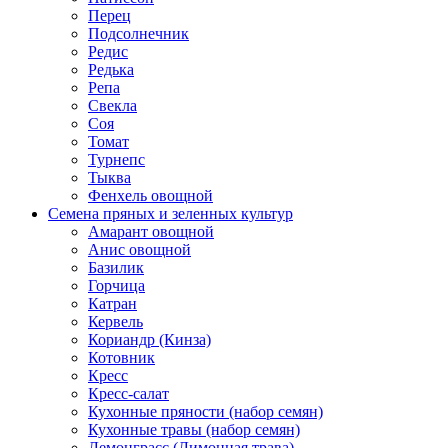
Перец
Подсолнечник
Редис
Редька
Репа
Свекла
Соя
Томат
Турнепс
Тыква
Фенхель овощной
Семена пряных и зеленных культур
Амарант овощной
Анис овощной
Базилик
Горчица
Катран
Кервель
Кориандр (Кинза)
Котовник
Кресс
Кресс-салат
Кухонные пряности (набор семян)
Кухонные травы (набор семян)
Лемонграсс (Лимонная трава)