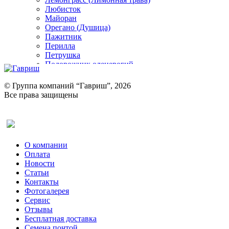
Любисток
Майоран
Орегано (Душица)
Пажитник
Перилла
Петрушка
Подорожник оленерогий
Портулак пряный
Ревень
© Группа компаний “Гавриш”, 2026
Рукола
Все права защищены
Рута
Салат
Оставить отзыв (для клиентов)
Сельдерей
Спаржа
Табак Курительный
О компании
Тмин
Оплата
Трава для чая
Новости
Туласи
Статьи
Укроп
Контакты
Фенхель пряный
Фотогалерея​
Хризантема овощная
Сервис
Цикорий пряный
Отзывы
Цикорий салатный (Витлуф)
Бесплатная доставка
Черемша
Семена почтой