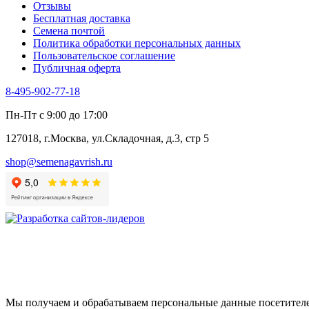
Отзывы
Цикорий салатный (Витлуф)
Бесплатная доставка
Черемша
Семена почтой
Шпинат
Политика обработки персональных данных
Щавель
Пользовательское соглашение
Эндивий
Публичная оферта
Эстрагон
Семена лекарственных растений
8-495-902-77-18
Алтей
Анис
Пн-Пт с 9:00 до 17:00
Бессмертник
Бораго
127018, г.Москва, ул.Складочная, д.3, стр 5
Валериана
Валерианелла
shop@semenagavrish.ru
Гибискус лекарственный
Девясил
Душица
Зверобой
Змееголовник
Иссоп
Кровохлёбка
Лаванда
Лопух
Лофант
Мелисса
Мы получаем и обрабатываем персональные данные посетителе
Монарда лекарственная