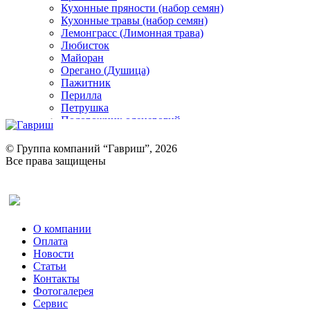
Кухонные пряности (набор семян)
Кухонные травы (набор семян)
Лемонграсс (Лимонная трава)
Любисток
Майоран
Орегано (Душица)
Пажитник
Перилла
Петрушка
Подорожник оленерогий
Портулак пряный
Ревень
© Группа компаний “Гавриш”, 2026
Рукола
Все права защищены
Рута
Салат
Оставить отзыв (для клиентов)
Сельдерей
Спаржа
Табак Курительный
О компании
Тмин
Оплата
Трава для чая
Новости
Туласи
Статьи
Укроп
Контакты
Фенхель пряный
Фотогалерея​
Хризантема овощная
Сервис
Цикорий пряный