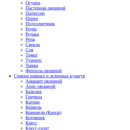
Огурец
Пастернак овощной
Патиссон
Перец
Подсолнечник
Редис
Редька
Репа
Свекла
Соя
Томат
Турнепс
Тыква
Фенхель овощной
Семена пряных и зеленных культур
Амарант овощной
Анис овощной
Базилик
Горчица
Катран
Кервель
Кориандр (Кинза)
Котовник
Кресс
Кресс-салат