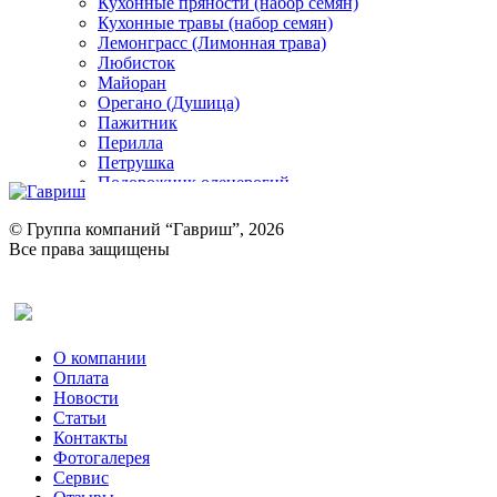
Кухонные пряности (набор семян)
Кухонные травы (набор семян)
Лемонграсс (Лимонная трава)
Любисток
Майоран
Орегано (Душица)
Пажитник
Перилла
Петрушка
Подорожник оленерогий
Портулак пряный
Ревень
© Группа компаний “Гавриш”, 2026
Рукола
Все права защищены
Рута
Салат
Оставить отзыв (для клиентов)
Сельдерей
Спаржа
Табак Курительный
О компании
Тмин
Оплата
Трава для чая
Новости
Туласи
Статьи
Укроп
Контакты
Фенхель пряный
Фотогалерея​
Хризантема овощная
Сервис
Цикорий пряный