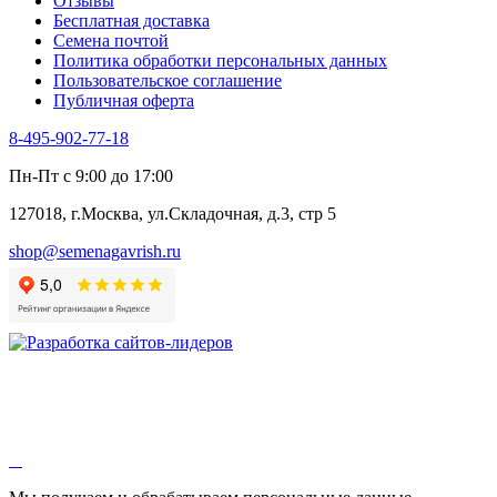
Отзывы
Цикорий салатный (Витлуф)
Бесплатная доставка
Черемша
Семена почтой
Шпинат
Политика обработки персональных данных
Щавель
Пользовательское соглашение
Эндивий
Публичная оферта
Эстрагон
Семена лекарственных растений
8-495-902-77-18
Алтей
Анис
Пн-Пт с 9:00 до 17:00
Бессмертник
Бораго
127018, г.Москва, ул.Складочная, д.3, стр 5
Валериана
Валерианелла
shop@semenagavrish.ru
Гибискус лекарственный
Девясил
Душица
Зверобой
Змееголовник
Иссоп
Кровохлёбка
Лаванда
Лопух
Лофант
Мелисса
Монарда лекарственная