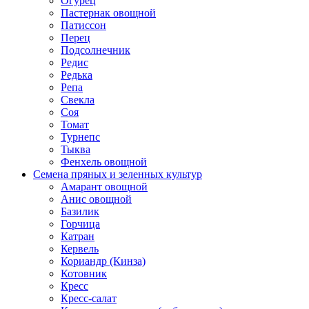
Огурец
Пастернак овощной
Патиссон
Перец
Подсолнечник
Редис
Редька
Репа
Свекла
Соя
Томат
Турнепс
Тыква
Фенхель овощной
Семена пряных и зеленных культур
Амарант овощной
Анис овощной
Базилик
Горчица
Катран
Кервель
Кориандр (Кинза)
Котовник
Кресс
Кресс-салат