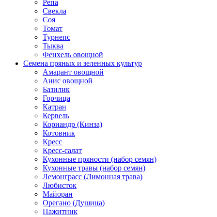
Репа
Свекла
Соя
Томат
Турнепс
Тыква
Фенхель овощной
Семена пряных и зеленных культур
Амарант овощной
Анис овощной
Базилик
Горчица
Катран
Кервель
Кориандр (Кинза)
Котовник
Кресс
Кресс-салат
Кухонные пряности (набор семян)
Кухонные травы (набор семян)
Лемонграсс (Лимонная трава)
Любисток
Майоран
Орегано (Душица)
Пажитник