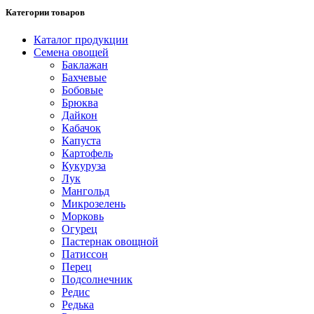
Категории товаров
Каталог продукции
Семена овощей
Баклажан
Бахчевые
Бобовые
Брюква
Дайкон
Кабачок
Капуста
Картофель
Кукуруза
Лук
Мангольд
Микрозелень
Морковь
Огурец
Пастернак овощной
Патиссон
Перец
Подсолнечник
Редис
Редька