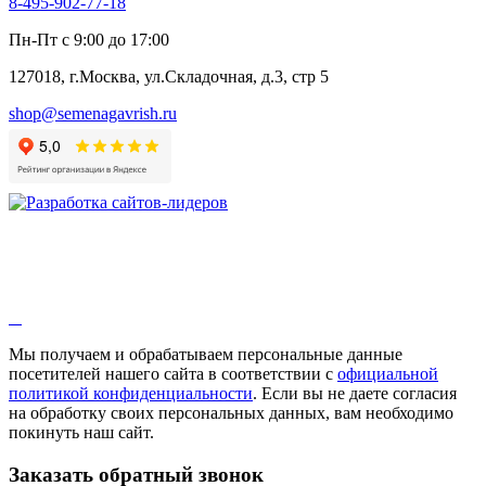
8-495-902-77-18
Алтей
Анис
Пн-Пт с 9:00 до 17:00
Бессмертник
Бораго
127018, г.Москва, ул.Складочная, д.3, стр 5
Валериана
Валерианелла
shop@semenagavrish.ru
Гибискус лекарственный
Девясил
Душица
Зверобой
Змееголовник
Иссоп
Кровохлёбка
Лаванда
Лопух
Лофант
Мелисса
Монарда лекарственная
Мы получаем и обрабатываем персональные данные
Мыльнянка
посетителей нашего сайта в соответствии с
официальной
Мята
политикой конфиденциальности
. Если вы не даете согласия
Овсяный корень
на обработку своих персональных данных, вам необходимо
Огуречная трава
покинуть наш сайт.
Пустырник
Расторопша
Заказать обратный звонок
Репешок