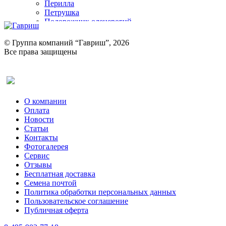
Перилла
Петрушка
Подорожник оленерогий
Портулак пряный
Ревень
© Группа компаний “Гавриш”, 2026
Рукола
Все права защищены
Рута
Салат
Оставить отзыв (для клиентов)
Сельдерей
Спаржа
Табак Курительный
О компании
Тмин
Оплата
Трава для чая
Новости
Туласи
Статьи
Укроп
Контакты
Фенхель пряный
Фотогалерея​
Хризантема овощная
Сервис
Цикорий пряный
Отзывы
Цикорий салатный (Витлуф)
Бесплатная доставка
Черемша
Семена почтой
Шпинат
Политика обработки персональных данных
Щавель
Пользовательское соглашение
Эндивий
Публичная оферта
Эстрагон
Семена лекарственных растений