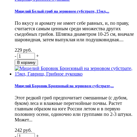
Мицелий Белый гриб на зерновом субстрате, 15мл,...
По вкусу и аромату не имеет себе равных, и, по праву,
считается самым ценным среди множества других
съедобных грибов. Шляпка диаметром 10-25 см, вначале
шаровидная, затем выпуклая или подушковидная....
229 руб.
-
+
Мицелий Боровик Бронзовый на зерновом субстрате,...
Этот редкий гриб предпочитает смешанные (с дубом,
буком) леса и влажные перегнойные почвы. Растет
главным образом на юге России летом и в первую
половину осени, одиночно или группами по 2-3 штуки.
Может...
242 руб.
-
+