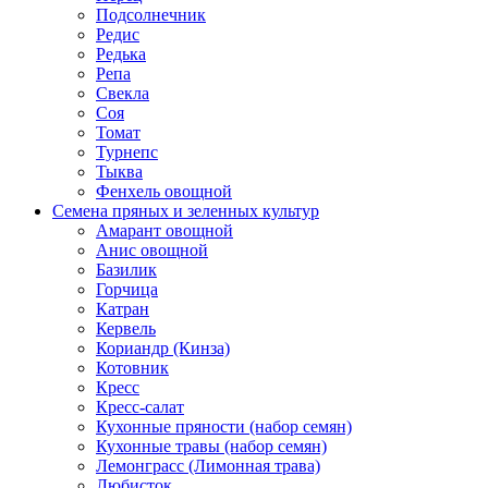
Подсолнечник
Редис
Редька
Репа
Свекла
Соя
Томат
Турнепс
Тыква
Фенхель овощной
Семена пряных и зеленных культур
Амарант овощной
Анис овощной
Базилик
Горчица
Катран
Кервель
Кориандр (Кинза)
Котовник
Кресс
Кресс-салат
Кухонные пряности (набор семян)
Кухонные травы (набор семян)
Лемонграсс (Лимонная трава)
Любисток