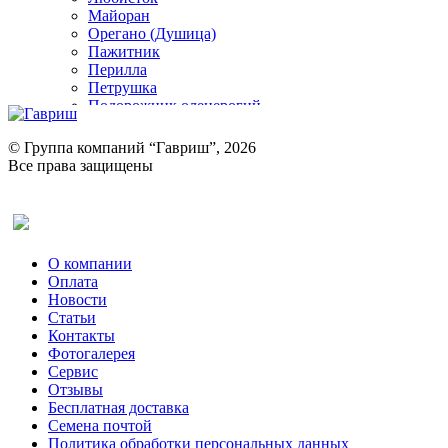
Майоран
Орегано (Душица)
Пажитник
Перилла
Петрушка
Подорожник оленерогий
Портулак пряный
Ревень
© Группа компаний “Гавриш”, 2026
Рукола
Все права защищены
Рута
Салат
Оставить отзыв (для клиентов)
Сельдерей
Спаржа
Табак Курительный
О компании
Тмин
Оплата
Трава для чая
Новости
Туласи
Статьи
Укроп
Контакты
Фенхель пряный
Фотогалерея​
Хризантема овощная
Сервис
Цикорий пряный
Отзывы
Цикорий салатный (Витлуф)
Бесплатная доставка
Черемша
Семена почтой
Шпинат
Политика обработки персональных данных
Щавель