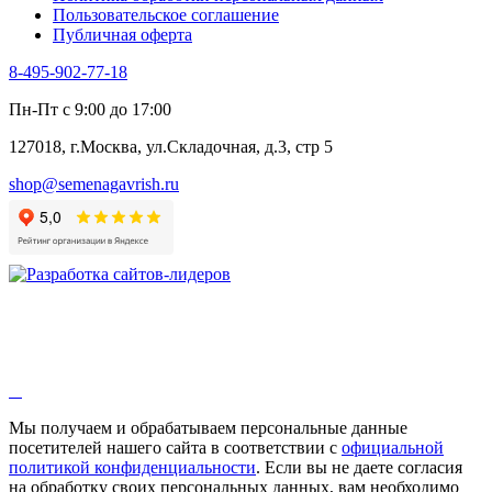
Пользовательское соглашение
Эндивий
Публичная оферта
Эстрагон
Семена лекарственных растений
8-495-902-77-18
Алтей
Анис
Пн-Пт с 9:00 до 17:00
Бессмертник
Бораго
127018, г.Москва, ул.Складочная, д.3, стр 5
Валериана
Валерианелла
shop@semenagavrish.ru
Гибискус лекарственный
Девясил
Душица
Зверобой
Змееголовник
Иссоп
Кровохлёбка
Лаванда
Лопух
Лофант
Мелисса
Монарда лекарственная
Мы получаем и обрабатываем персональные данные
Мыльнянка
посетителей нашего сайта в соответствии с
официальной
Мята
политикой конфиденциальности
. Если вы не даете согласия
Овсяный корень
на обработку своих персональных данных, вам необходимо