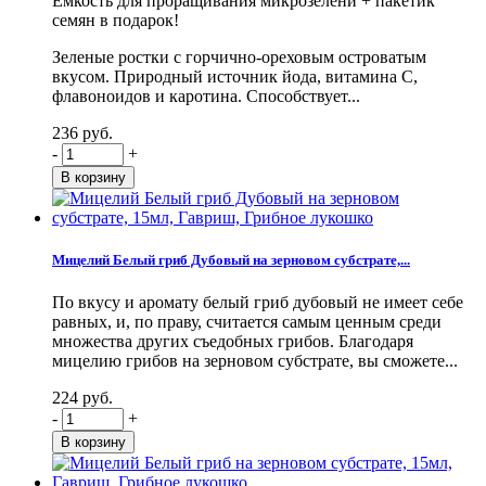
Емкость для проращивания микрозелени + пакетик
семян в подарок!
Зеленые ростки с горчично-ореховым островатым
вкусом. Природный источник йода, витамина С,
флавоноидов и каротина. Способствует...
236 руб.
-
+
Мицелий Белый гриб Дубовый на зерновом субстрате,...
По вкусу и аромату белый гриб дубовый не имеет себе
равных, и, по праву, считается самым ценным среди
множества других съедобных грибов. Благодаря
мицелию грибов на зерновом субстрате, вы сможете...
224 руб.
-
+