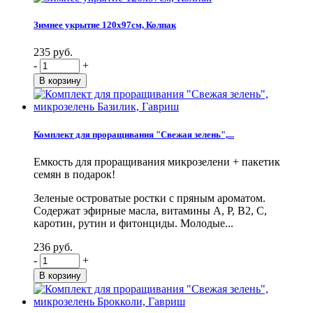
Зимнее укрытие 120х97см, Колпак
235 руб.
-
+
Комплект для проращивания "Свежая зелень",...
Емкость для проращивания микрозелени + пакетик
семян в подарок!
Зеленые островатые ростки с пряным ароматом.
Содержат эфирные масла, витамины А, Р, В2, С,
каротин, рутин и фитонциды. Молодые...
236 руб.
-
+