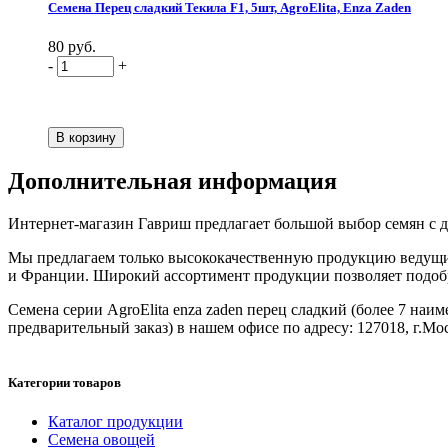
Семена Перец сладкий Текила F1, 5шт, AgroElita, Enza Zaden
80 руб.
-
+
Дополнительная информация
Интернет-магазин Гавриш предлагает большой выбор семян с дос
Мы предлагаем только высококачественную продукцию ведущих
и Франции. Широкий ассортимент продукции позволяет подобрат
Семена серии AgroElita enza zaden перец сладкий (более 7 наим
предварительный заказ) в нашем офисе по адресу: 127018, г.Моск
Категории товаров
Каталог продукции
Семена овощей