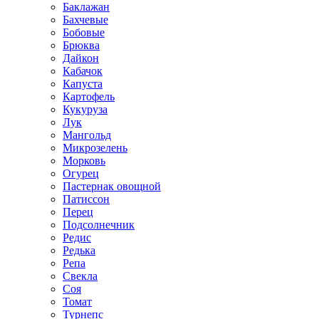
Баклажан
Бахчевые
Бобовые
Брюква
Дайкон
Кабачок
Капуста
Картофель
Кукуруза
Лук
Мангольд
Микрозелень
Морковь
Огурец
Пастернак овощной
Патиссон
Перец
Подсолнечник
Редис
Редька
Репа
Свекла
Соя
Томат
Турнепс