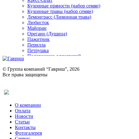
Кресс-салат
Кухонные пряности (набор семян)
Кухонные травы (набор семян)
Лемонграсс (Лимонная трава)
Любисток
Майоран
Орегано (Душица)
Пажитник
Перилла
Петрушка
Подорожник оленерогий
Портулак пряный
Ревень
© Группа компаний “Гавриш”, 2026
Рукола
Все права защищены
Рута
Салат
Оставить отзыв (для клиентов)
Сельдерей
Спаржа
Табак Курительный
О компании
Тмин
Оплата
Трава для чая
Новости
Туласи
Статьи
Укроп
Контакты
Фенхель пряный
Фотогалерея​
Хризантема овощная
Сервис