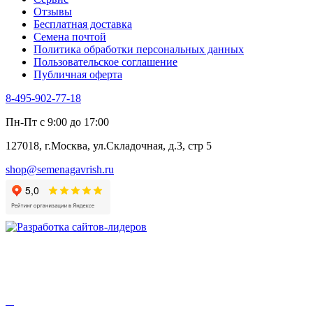
Цикорий пряный
Отзывы
Цикорий салатный (Витлуф)
Бесплатная доставка
Черемша
Семена почтой
Шпинат
Политика обработки персональных данных
Щавель
Пользовательское соглашение
Эндивий
Публичная оферта
Эстрагон
Семена лекарственных растений
8-495-902-77-18
Алтей
Анис
Пн-Пт с 9:00 до 17:00
Бессмертник
Бораго
127018, г.Москва, ул.Складочная, д.3, стр 5
Валериана
Валерианелла
shop@semenagavrish.ru
Гибискус лекарственный
Девясил
Душица
Зверобой
Змееголовник
Иссоп
Кровохлёбка
Лаванда
Лопух
Лофант
Мелисса