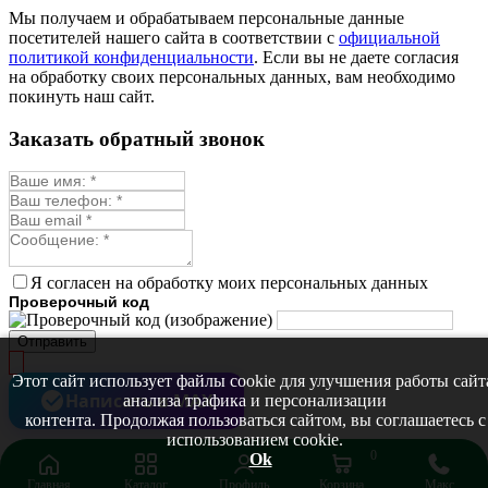
Монарда лекарственная
Мы получаем и обрабатываем персональные данные
Мыльнянка
посетителей нашего сайта в соответствии с
официальной
Мята
политикой конфиденциальности
. Если вы не даете согласия
Овсяный корень
на обработку своих персональных данных, вам необходимо
Огуречная трава
покинуть наш сайт.
Пустырник
Расторопша
Заказать обратный звонок
Репешок
Розмарин
Ромашка лекарственная
Синюха
Скорцонера
Смесь лекарственных
Солодка
Стевия
Я согласен на обработку моих персональных данных
Тимьян ползучий (чабрец)
Проверочный код
Фенхель лекарственный
Цикорий лекарственный
Отправить
Чабер
Череда лекарственная
Этот сайт использует файлы cookie для улучшения работы сайт
Чернокорень
Написать в MAX
анализа трафика и персонализации
Шалфей
контента. Продолжая пользоваться сайтом, вы соглашаетесь с
Семена ягод
использованием cookie.
Брусника
0
Ok
Голубика
Главная
Каталог
Профиль
Корзина
Макс