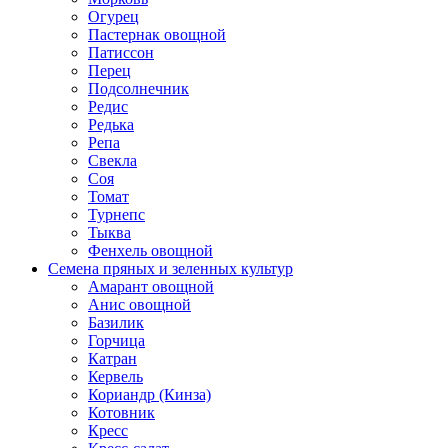
Огурец
Пастернак овощной
Патиссон
Перец
Подсолнечник
Редис
Редька
Репа
Свекла
Соя
Томат
Турнепс
Тыква
Фенхель овощной
Семена пряных и зеленных культур
Амарант овощной
Анис овощной
Базилик
Горчица
Катран
Кервель
Кориандр (Кинза)
Котовник
Кресс