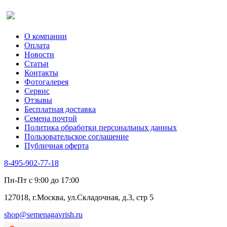
Салат
Оставить отзыв (для клиентов)
Сельдерей
Спаржа
Табак Курительный
О компании
Тмин
Оплата
Трава для чая
Новости
Туласи
Статьи
Укроп
Контакты
Фенхель пряный
Фотогалерея​
Хризантема овощная
Сервис
Цикорий пряный
Отзывы
Цикорий салатный (Витлуф)
Бесплатная доставка
Черемша
Семена почтой
Шпинат
Политика обработки персональных данных
Щавель
Пользовательское соглашение
Эндивий
Публичная оферта
Эстрагон
Семена лекарственных растений
8-495-902-77-18
Алтей
Анис
Пн-Пт с 9:00 до 17:00
Бессмертник
Бораго
127018, г.Москва, ул.Складочная, д.3, стр 5
Валериана
Валерианелла
shop@semenagavrish.ru
Гибискус лекарственный