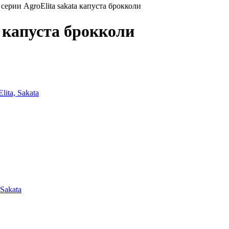
серии AgroElita sakata капуста брокколи
a капуста брокколи