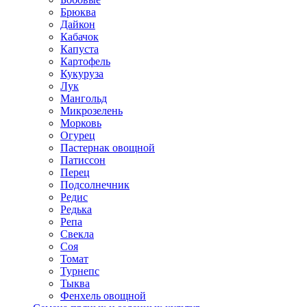
Брюква
Дайкон
Кабачок
Капуста
Картофель
Кукуруза
Лук
Мангольд
Микрозелень
Морковь
Огурец
Пастернак овощной
Патиссон
Перец
Подсолнечник
Редис
Редька
Репа
Свекла
Соя
Томат
Турнепс
Тыква
Фенхель овощной