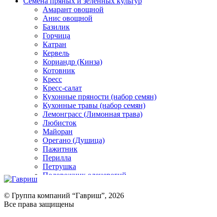
Семена пряных и зеленных культур
Амарант овощной
Анис овощной
Базилик
Горчица
Катран
Кервель
Кориандр (Кинза)
Котовник
Кресс
Кресс-салат
Кухонные пряности (набор семян)
Кухонные травы (набор семян)
Лемонграсс (Лимонная трава)
Любисток
Майоран
Орегано (Душица)
Пажитник
Перилла
Петрушка
Подорожник оленерогий
Портулак пряный
Ревень
© Группа компаний “Гавриш”, 2026
Рукола
Все права защищены
Рута