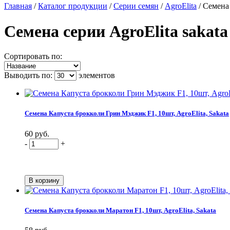
Главная
/
Каталог продукции
/
Серии семян
/
AgroElita
/
Семена 
Семена серии AgroElita sakat
Сортировать по:
Выводить по:
элементов
Семена Капуста брокколи Грин Мэджик F1, 10шт, AgroElita, Sakata
60 руб.
-
+
Семена Капуста брокколи Маратон F1, 10шт, AgroElita, Sakata