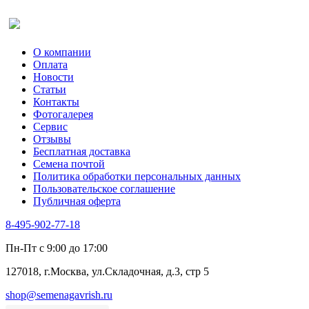
Салат
Оставить отзыв (для клиентов)
Сельдерей
Спаржа
Табак Курительный
О компании
Тмин
Оплата
Трава для чая
Новости
Туласи
Статьи
Укроп
Контакты
Фенхель пряный
Фотогалерея​
Хризантема овощная
Сервис
Цикорий пряный
Отзывы
Цикорий салатный (Витлуф)
Бесплатная доставка
Черемша
Семена почтой
Шпинат
Политика обработки персональных данных
Щавель
Пользовательское соглашение
Эндивий
Публичная оферта
Эстрагон
Семена лекарственных растений
8-495-902-77-18
Алтей
Анис
Пн-Пт с 9:00 до 17:00
Бессмертник
Бораго
127018, г.Москва, ул.Складочная, д.3, стр 5
Валериана
Валерианелла
shop@semenagavrish.ru
Гибискус лекарственный