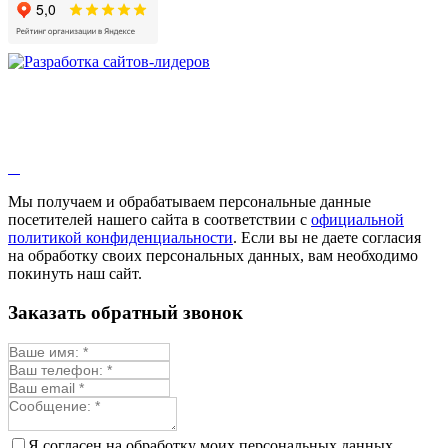
Девясил
Душица
Зверобой
Змееголовник
Иссоп
Кровохлёбка
Лаванда
Лопух
Лофант
Мелисса
Монарда лекарственная
Мы получаем и обрабатываем персональные данные
Мыльнянка
посетителей нашего сайта в соответствии с
официальной
Мята
политикой конфиденциальности
. Если вы не даете согласия
Овсяный корень
на обработку своих персональных данных, вам необходимо
Огуречная трава
покинуть наш сайт.
Пустырник
Расторопша
Заказать обратный звонок
Репешок
Розмарин
Ромашка лекарственная
Синюха
Скорцонера
Смесь лекарственных
Солодка
Стевия
Я согласен на обработку моих персональных данных