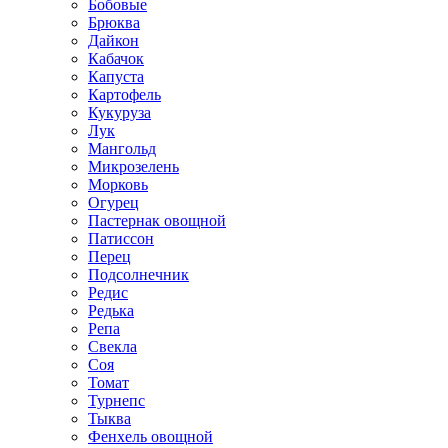
Бобовые
Брюква
Дайкон
Кабачок
Капуста
Картофель
Кукуруза
Лук
Мангольд
Микрозелень
Морковь
Огурец
Пастернак овощной
Патиссон
Перец
Подсолнечник
Редис
Редька
Репа
Свекла
Соя
Томат
Турнепс
Тыква
Фенхель овощной