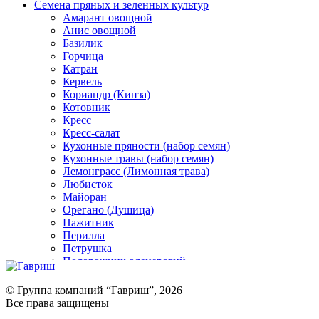
Семена пряных и зеленных культур
Амарант овощной
Анис овощной
Базилик
Горчица
Катран
Кервель
Кориандр (Кинза)
Котовник
Кресс
Кресс-салат
Кухонные пряности (набор семян)
Кухонные травы (набор семян)
Лемонграсс (Лимонная трава)
Любисток
Майоран
Орегано (Душица)
Пажитник
Перилла
Петрушка
Подорожник оленерогий
Портулак пряный
Ревень
© Группа компаний “Гавриш”, 2026
Рукола
Все права защищены
Рута