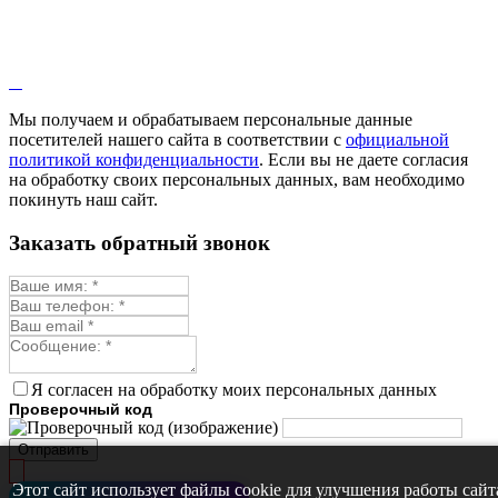
Кровохлёбка
Лаванда
Лопух
Лофант
Мелисса
Монарда лекарственная
Мы получаем и обрабатываем персональные данные
Мыльнянка
посетителей нашего сайта в соответствии с
официальной
Мята
политикой конфиденциальности
. Если вы не даете согласия
Овсяный корень
на обработку своих персональных данных, вам необходимо
Огуречная трава
покинуть наш сайт.
Пустырник
Расторопша
Заказать обратный звонок
Репешок
Розмарин
Ромашка лекарственная
Синюха
Скорцонера
Смесь лекарственных
Солодка
Стевия
Я согласен на обработку моих персональных данных
Тимьян ползучий (чабрец)
Проверочный код
Фенхель лекарственный
Цикорий лекарственный
Отправить
Чабер
Череда лекарственная
Этот сайт использует файлы cookie для улучшения работы сайт