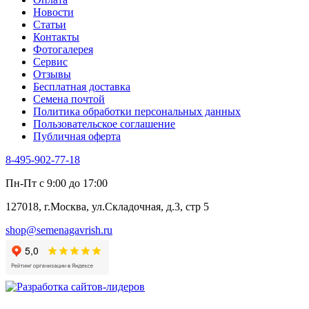
Трава для чая
Новости
Туласи
Статьи
Укроп
Контакты
Фенхель пряный
Фотогалерея​
Хризантема овощная
Сервис
Цикорий пряный
Отзывы
Цикорий салатный (Витлуф)
Бесплатная доставка
Черемша
Семена почтой
Шпинат
Политика обработки персональных данных
Щавель
Пользовательское соглашение
Эндивий
Публичная оферта
Эстрагон
Семена лекарственных растений
8-495-902-77-18
Алтей
Анис
Пн-Пт с 9:00 до 17:00
Бессмертник
Бораго
127018, г.Москва, ул.Складочная, д.3, стр 5
Валериана
Валерианелла
shop@semenagavrish.ru
Гибискус лекарственный
Девясил
Душица
Зверобой
Змееголовник
Иссоп