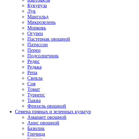
Кукуруза
Лук
Мангольд
Микрозелень
Морковь
Огурец
Пастернак овощной
Патиссон
Перец
Подсолнечник
Редис
Редька
Репа
Свекла
Соя
Томат
Турнепс
Тыква
Фенхель овощной
Семена пряных и зеленных культур
Амарант овощной
Анис овощной
Базилик
Горчица