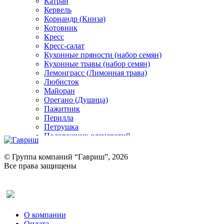
Катран
Кервель
Кориандр (Кинза)
Котовник
Кресс
Кресс-салат
Кухонные пряности (набор семян)
Кухонные травы (набор семян)
Лемонграсс (Лимонная трава)
Любисток
Майоран
Орегано (Душица)
Пажитник
Перилла
Петрушка
Подорожник оленерогий
Портулак пряный
Ревень
© Группа компаний “Гавриш”, 2026
Рукола
Все права защищены
Рута
Салат
Оставить отзыв (для клиентов)
Сельдерей
Спаржа
Табак Курительный
О компании
Тмин
Оплата