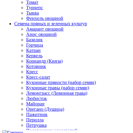
Томат
Турнепс
Тыква
Фенхель овощной
Семена пряных и зеленных культур
Амарант овощной
Анис овощной
Базилик
Горчица
Катран
Кервель
Кориандр (Кинза)
Котовник
Кресс
Кресс-салат
Кухонные пряности (набор семян)
Кухонные травы (набор семян)
Лемонграсс (Лимонная трава)
Любисток
Майоран
Орегано (Душица)
Пажитник
Перилла
Петрушка
Подорожник оленерогий