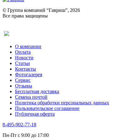
Портулак пряный
Ревень
© Группа компаний “Гавриш”, 2026
Рукола
Все права защищены
Рута
Салат
Оставить отзыв (для клиентов)
Сельдерей
Спаржа
Табак Курительный
О компании
Тмин
Оплата
Трава для чая
Новости
Туласи
Статьи
Укроп
Контакты
Фенхель пряный
Фотогалерея​
Хризантема овощная
Сервис
Цикорий пряный
Отзывы
Цикорий салатный (Витлуф)
Бесплатная доставка
Черемша
Семена почтой
Шпинат
Политика обработки персональных данных
Щавель
Пользовательское соглашение
Эндивий
Публичная оферта
Эстрагон
Семена лекарственных растений
8-495-902-77-18
Алтей
Анис
Пн-Пт с 9:00 до 17:00
Бессмертник