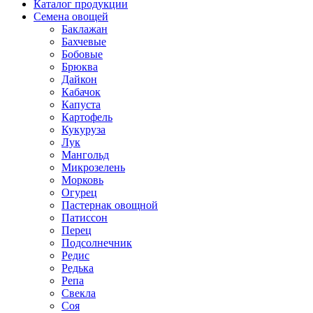
Каталог продукции
Семена овощей
Баклажан
Бахчевые
Бобовые
Брюква
Дайкон
Кабачок
Капуста
Картофель
Кукуруза
Лук
Мангольд
Микрозелень
Морковь
Огурец
Пастернак овощной
Патиссон
Перец
Подсолнечник
Редис
Редька
Репа
Свекла
Соя