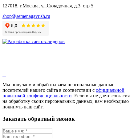
Бораго
127018, г.Москва, ул.Складочная, д.3, стр 5
Валериана
Валерианелла
shop@semenagavrish.ru
Гибискус лекарственный
Девясил
Душица
Зверобой
Змееголовник
Иссоп
Кровохлёбка
Лаванда
Лопух
Лофант
Мелисса
Монарда лекарственная
Мы получаем и обрабатываем персональные данные
Мыльнянка
посетителей нашего сайта в соответствии с
официальной
Мята
политикой конфиденциальности
. Если вы не даете согласия
Овсяный корень
на обработку своих персональных данных, вам необходимо
Огуречная трава
покинуть наш сайт.
Пустырник
Расторопша
Заказать обратный звонок
Репешок
Розмарин
Ромашка лекарственная
Синюха