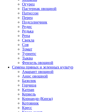
Огурец
Пастернак овощной
Патиссон
Перец
Подсолнечник
Редис
Редька
Репа
Свекла
Соя
Томат
Турнепс
Тыква
Фенхель овощной
Семена пряных и зеленных культур
Амарант овощной
Анис овощной
Базилик
Горчица
Катран
Кервель
Кориандр (Кинза)
Котовник
Кресс