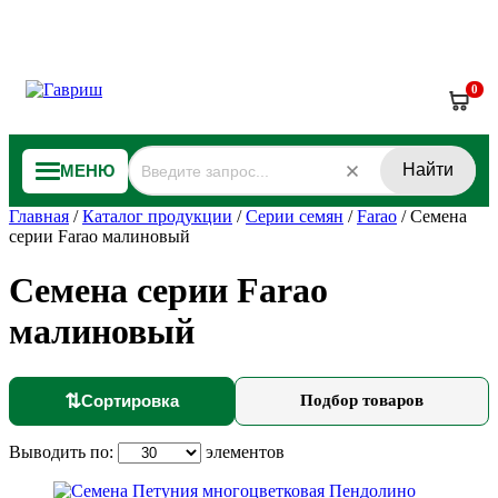
0
Найти
МЕНЮ
Главная
/
Каталог продукции
/
Серии семян
/
Farao
/
Семена
серии Farao малиновый
Семена серии Farao
малиновый
⇅
Сортировка
Подбор товаров
Выводить по:
элементов