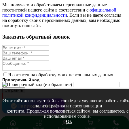
Монарда лекарственная
Мы получаем и обрабатываем персональные данные
Мыльнянка
посетителей нашего сайта в соответствии с
официальной
Мята
политикой конфиденциальности
. Если вы не даете согласия
Овсяный корень
на обработку своих персональных данных, вам необходимо
Огуречная трава
покинуть наш сайт.
Пустырник
Расторопша
Заказать обратный звонок
Репешок
Розмарин
Ромашка лекарственная
Синюха
Скорцонера
Смесь лекарственных
Солодка
Стевия
Я согласен на обработку моих персональных данных
Тимьян ползучий (чабрец)
Проверочный код
Фенхель лекарственный
Цикорий лекарственный
Отправить
Чабер
Череда лекарственная
Этот сайт использует файлы cookie для улучшения работы сайт
Чернокорень
Написать в MAX
анализа трафика и персонализации
Шалфей
контента. Продолжая пользоваться сайтом, вы соглашаетесь с
Семена ягод
использованием cookie.
Брусника
0
Ok
Голубика
Главная
Каталог
Профиль
Корзина
Макс