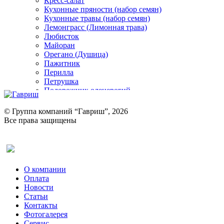
Кресс-салат
Кухонные пряности (набор семян)
Кухонные травы (набор семян)
Лемонграсс (Лимонная трава)
Любисток
Майоран
Орегано (Душица)
Пажитник
Перилла
Петрушка
Подорожник оленерогий
Портулак пряный
Ревень
© Группа компаний “Гавриш”, 2026
Рукола
Все права защищены
Рута
Салат
Оставить отзыв (для клиентов)
Сельдерей
Спаржа
Табак Курительный
О компании
Тмин
Оплата
Трава для чая
Новости
Туласи
Статьи
Укроп
Контакты
Фенхель пряный
Фотогалерея​
Хризантема овощная
Сервис