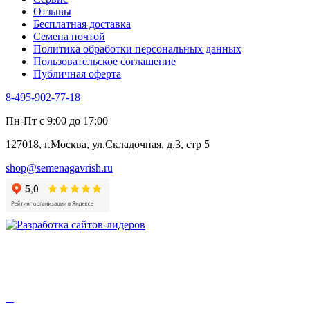
Цикорий пряный
Отзывы
Цикорий салатный (Витлуф)
Бесплатная доставка
Черемша
Семена почтой
Шпинат
Политика обработки персональных данных
Щавель
Пользовательское соглашение
Эндивий
Публичная оферта
Эстрагон
Семена лекарственных растений
8-495-902-77-18
Алтей
Анис
Пн-Пт с 9:00 до 17:00
Бессмертник
Бораго
127018, г.Москва, ул.Складочная, д.3, стр 5
Валериана
Валерианелла
shop@semenagavrish.ru
Гибискус лекарственный
Девясил
Душица
Зверобой
Змееголовник
Иссоп
Кровохлёбка
Лаванда
Лопух
Лофант
Мелисса