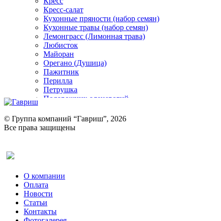
Кресс
Кресс-салат
Кухонные пряности (набор семян)
Кухонные травы (набор семян)
Лемонграсс (Лимонная трава)
Любисток
Майоран
Орегано (Душица)
Пажитник
Перилла
Петрушка
Подорожник оленерогий
Портулак пряный
Ревень
© Группа компаний “Гавриш”, 2026
Рукола
Все права защищены
Рута
Салат
Оставить отзыв (для клиентов)
Сельдерей
Спаржа
Табак Курительный
О компании
Тмин
Оплата
Трава для чая
Новости
Туласи
Статьи
Укроп
Контакты
Фенхель пряный
Фотогалерея​