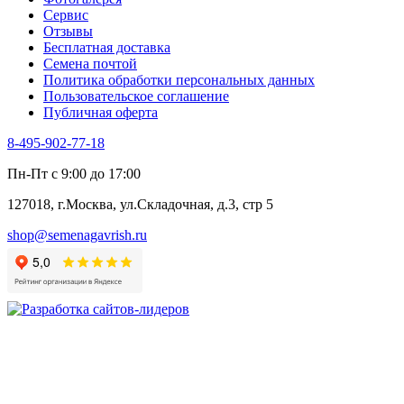
Хризантема овощная
Сервис
Цикорий пряный
Отзывы
Цикорий салатный (Витлуф)
Бесплатная доставка
Черемша
Семена почтой
Шпинат
Политика обработки персональных данных
Щавель
Пользовательское соглашение
Эндивий
Публичная оферта
Эстрагон
Семена лекарственных растений
8-495-902-77-18
Алтей
Анис
Пн-Пт с 9:00 до 17:00
Бессмертник
Бораго
127018, г.Москва, ул.Складочная, д.3, стр 5
Валериана
Валерианелла
shop@semenagavrish.ru
Гибискус лекарственный
Девясил
Душица
Зверобой
Змееголовник
Иссоп
Кровохлёбка
Лаванда
Лопух
Лофант