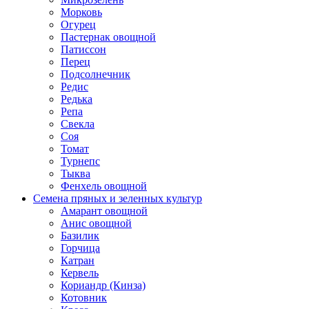
Морковь
Огурец
Пастернак овощной
Патиссон
Перец
Подсолнечник
Редис
Редька
Репа
Свекла
Соя
Томат
Турнепс
Тыква
Фенхель овощной
Семена пряных и зеленных культур
Амарант овощной
Анис овощной
Базилик
Горчица
Катран
Кервель
Кориандр (Кинза)
Котовник