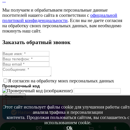
Мелисса
Монарда лекарственная
Мы получаем и обрабатываем персональные данные
Мыльнянка
посетителей нашего сайта в соответствии с
официальной
Мята
политикой конфиденциальности
. Если вы не даете согласия
Овсяный корень
на обработку своих персональных данных, вам необходимо
Огуречная трава
покинуть наш сайт.
Пустырник
Расторопша
Заказать обратный звонок
Репешок
Розмарин
Ромашка лекарственная
Синюха
Скорцонера
Смесь лекарственных
Солодка
Стевия
Я согласен на обработку моих персональных данных
Тимьян ползучий (чабрец)
Проверочный код
Фенхель лекарственный
Цикорий лекарственный
Отправить
Чабер
Череда лекарственная
Этот сайт использует файлы cookie для улучшения работы сайт
Чернокорень
Написать в MAX
анализа трафика и персонализации
Шалфей
контента. Продолжая пользоваться сайтом, вы соглашаетесь с
Семена ягод
использованием cookie.
Брусника
0
Ok