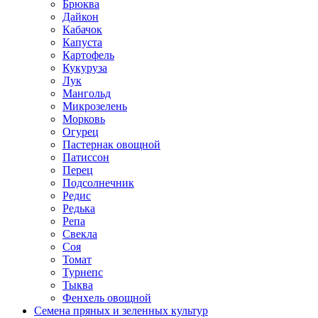
Брюква
Дайкон
Кабачок
Капуста
Картофель
Кукуруза
Лук
Мангольд
Микрозелень
Морковь
Огурец
Пастернак овощной
Патиссон
Перец
Подсолнечник
Редис
Редька
Репа
Свекла
Соя
Томат
Турнепс
Тыква
Фенхель овощной
Семена пряных и зеленных культур