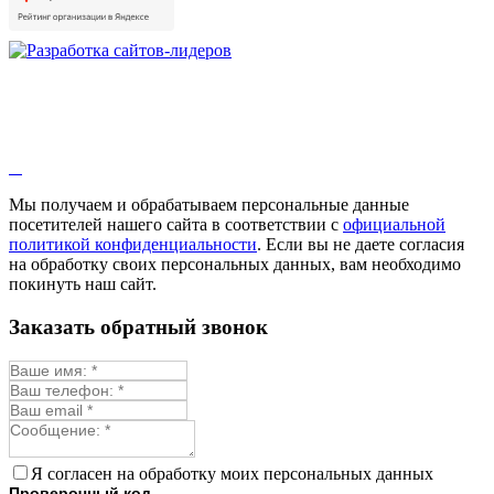
Душица
Зверобой
Змееголовник
Иссоп
Кровохлёбка
Лаванда
Лопух
Лофант
Мелисса
Монарда лекарственная
Мы получаем и обрабатываем персональные данные
Мыльнянка
посетителей нашего сайта в соответствии с
официальной
Мята
политикой конфиденциальности
. Если вы не даете согласия
Овсяный корень
на обработку своих персональных данных, вам необходимо
Огуречная трава
покинуть наш сайт.
Пустырник
Расторопша
Заказать обратный звонок
Репешок
Розмарин
Ромашка лекарственная
Синюха
Скорцонера
Смесь лекарственных
Солодка
Стевия
Я согласен на обработку моих персональных данных
Тимьян ползучий (чабрец)
Проверочный код