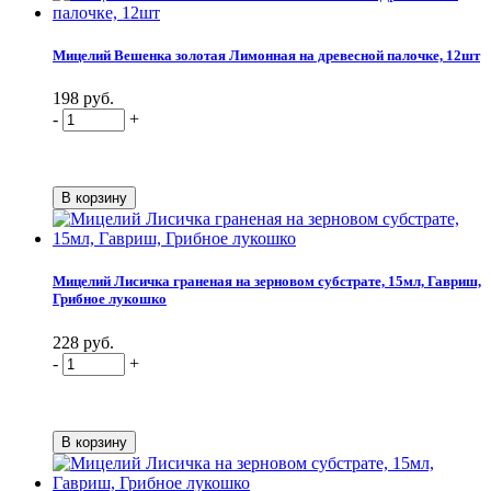
Мицелий Вешенка золотая Лимонная на древесной палочке, 12шт
198 руб.
-
+
Мицелий Лисичка граненая на зерновом субстрате, 15мл, Гавриш,
Грибное лукошко
228 руб.
-
+