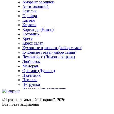
Амарант овощной
Анис овощной
Базилик
Горчица
Катран
Кервель
Кориандр (Кинза)
Котовник
Кресс
Кресс-салат
Кухонные пряности (набор семян)
Кухонные травы (набор семян)
Лемонграсс (Лимонная трава)
Любисток
Майоран
Орегано (Душица)
Пажитник
Перилла
Петрушка
Подорожник оленерогий
Портулак пряный
Ревень
© Группа компаний “Гавриш”, 2026
Рукола
Все права защищены
Рута
Салат
Оставить отзыв (для клиентов)