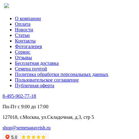
Сельдерей
Спаржа
Табак Курительный
О компании
Тмин
Оплата
Трава для чая
Новости
Туласи
Статьи
Укроп
Контакты
Фенхель пряный
Фотогалерея​
Хризантема овощная
Сервис
Цикорий пряный
Отзывы
Цикорий салатный (Витлуф)
Бесплатная доставка
Черемша
Семена почтой
Шпинат
Политика обработки персональных данных
Щавель
Пользовательское соглашение
Эндивий
Публичная оферта
Эстрагон
Семена лекарственных растений
8-495-902-77-18
Алтей
Анис
Пн-Пт с 9:00 до 17:00
Бессмертник
Бораго
127018, г.Москва, ул.Складочная, д.3, стр 5
Валериана
Валерианелла
shop@semenagavrish.ru
Гибискус лекарственный
Девясил