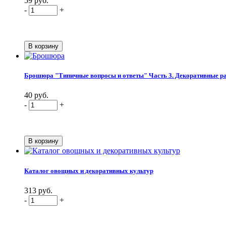
59 руб.
-
+
Брошюра "Типичные вопросы и ответы" Часть 3. Декоративные раст
40 руб.
-
+
Каталог овощных и декоративных культур
313 руб.
-
+