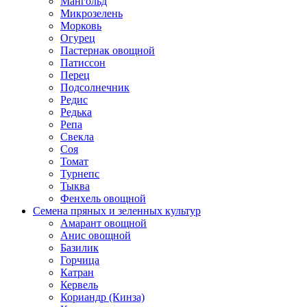
Мангольд
Микрозелень
Морковь
Огурец
Пастернак овощной
Патиссон
Перец
Подсолнечник
Редис
Редька
Репа
Свекла
Соя
Томат
Турнепс
Тыква
Фенхель овощной
Семена пряных и зеленных культур
Амарант овощной
Анис овощной
Базилик
Горчица
Катран
Кервель
Кориандр (Кинза)