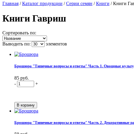
Главная
/
Каталог продукции
/
Серии семян
/
Книги
/
Книги Га
Книги Гавриш
Сортировать по:
Выводить по:
элементов
Брошюра "Типичные вопросы и ответы" Часть 1. Овощные культ
85 руб.
-
+
Брошюра "Типичные вопросы и ответы" Часть 2. Декоративные р