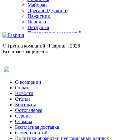
Майоран
Орегано (Душица)
Пажитник
Перилла
Петрушка
Подорожник оленерогий
Портулак пряный
Ревень
© Группа компаний “Гавриш”, 2026
Рукола
Все права защищены
Рута
Салат
Оставить отзыв (для клиентов)
Сельдерей
Спаржа
Табак Курительный
О компании
Тмин
Оплата
Трава для чая
Новости
Туласи
Статьи
Укроп
Контакты
Фенхель пряный
Фотогалерея​
Хризантема овощная
Сервис
Цикорий пряный
Отзывы
Цикорий салатный (Витлуф)
Бесплатная доставка
Черемша
Семена почтой
Шпинат
Политика обработки персональных данных
Щавель