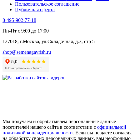
Пользовательское соглашение
Эндивий
Публичная оферта
Эстрагон
Семена лекарственных растений
8-495-902-77-18
Алтей
Анис
Пн-Пт с 9:00 до 17:00
Бессмертник
Бораго
127018, г.Москва, ул.Складочная, д.3, стр 5
Валериана
Валерианелла
shop@semenagavrish.ru
Гибискус лекарственный
Девясил
Душица
Зверобой
Змееголовник
Иссоп
Кровохлёбка
Лаванда
Лопух
Лофант
Мелисса
Монарда лекарственная
Мы получаем и обрабатываем персональные данные
Мыльнянка
посетителей нашего сайта в соответствии с
официальной
Мята
политикой конфиденциальности
. Если вы не даете согласия
Овсяный корень
на обработку своих персональных данных, вам необходимо