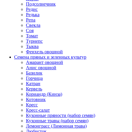
Подсолнечник
Редис
Редька
Репа
Свекла
Соя
Томат
Турнепс
Тыква
Фенхель овощной
Семена пряных и зеленных культур
Амарант овощной
Анис овощной
Базилик
Горчица
Катран
Кервель
Кориандр (Кинза)
Котовник
Кресс
Кресс-салат
Кухонные пряности (набор семян)
Кухонные травы (набор семян)
Лемонграсс (Лимонная трава)
Любисток