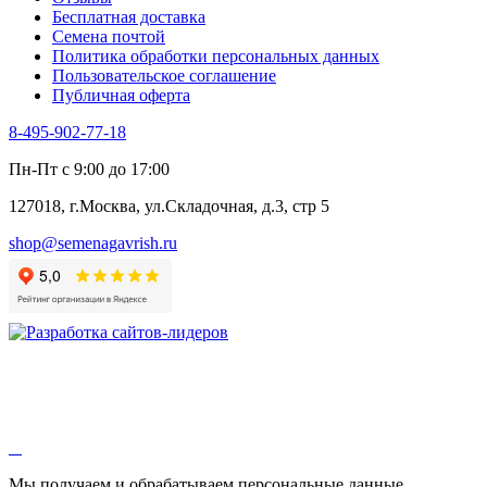
Цикорий салатный (Витлуф)
Бесплатная доставка
Черемша
Семена почтой
Шпинат
Политика обработки персональных данных
Щавель
Пользовательское соглашение
Эндивий
Публичная оферта
Эстрагон
Семена лекарственных растений
8-495-902-77-18
Алтей
Анис
Пн-Пт с 9:00 до 17:00
Бессмертник
Бораго
127018, г.Москва, ул.Складочная, д.3, стр 5
Валериана
Валерианелла
shop@semenagavrish.ru
Гибискус лекарственный
Девясил
Душица
Зверобой
Змееголовник
Иссоп
Кровохлёбка
Лаванда
Лопух
Лофант
Мелисса
Монарда лекарственная
Мы получаем и обрабатываем персональные данные