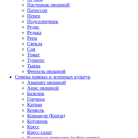
Пастернак овощной
Патиссон
Перец
Подсолнечник
Редис
Редька
Репа
Свекла
Соя
Томат
Турнепс
Тыква
Фенхель овощной
Семена пряных и зеленных культур
Амарант овощной
Анис овощной
Базилик
Горчица
Катран
Кервель
Кориандр (Кинза)
Котовник
Кресс
Кресс-салат
Кухонные пряности (набор семян)