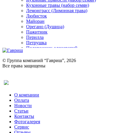
Кухонные травы (набор семян)
Лемонграсс (Лимонная трава)
Любисток
Майоран
Орегано (Душица)
Пажитник
Перилла
Петрушка
Подорожник оленерогий
Портулак пряный
Ревень
© Группа компаний “Гавриш”, 2026
Рукола
Все права защищены
Рута
Салат
Оставить отзыв (для клиентов)
Сельдерей
Спаржа
Табак Курительный
О компании
Тмин
Оплата
Трава для чая
Новости
Туласи
Статьи
Укроп
Контакты
Фенхель пряный
Фотогалерея​
Хризантема овощная
Сервис
Цикорий пряный
Отзывы