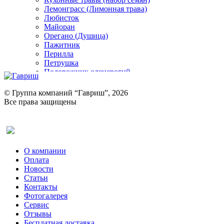
Лемонграсс (Лимонная трава)
Любисток
Майоран
Орегано (Душица)
Пажитник
Перилла
Петрушка
Подорожник оленерогий
Портулак пряный
Ревень
© Группа компаний “Гавриш”, 2026
Рукола
Все права защищены
Рута
Салат
Оставить отзыв (для клиентов)
Сельдерей
Спаржа
Табак Курительный
О компании
Тмин
Оплата
Трава для чая
Новости
Туласи
Статьи
Укроп
Контакты
Фенхель пряный
Фотогалерея​
Хризантема овощная
Сервис
Цикорий пряный
Отзывы
Цикорий салатный (Витлуф)
Бесплатная доставка