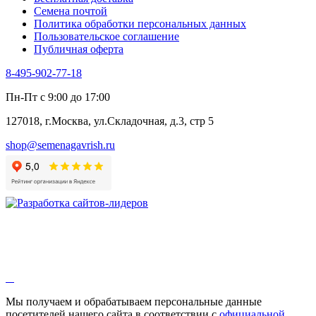
Черемша
Семена почтой
Шпинат
Политика обработки персональных данных
Щавель
Пользовательское соглашение
Эндивий
Публичная оферта
Эстрагон
Семена лекарственных растений
8-495-902-77-18
Алтей
Анис
Пн-Пт с 9:00 до 17:00
Бессмертник
Бораго
127018, г.Москва, ул.Складочная, д.3, стр 5
Валериана
Валерианелла
shop@semenagavrish.ru
Гибискус лекарственный
Девясил
Душица
Зверобой
Змееголовник
Иссоп
Кровохлёбка
Лаванда
Лопух
Лофант
Мелисса
Монарда лекарственная
Мы получаем и обрабатываем персональные данные
Мыльнянка
посетителей нашего сайта в соответствии с
официальной