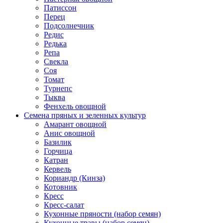
Патиссон
Перец
Подсолнечник
Редис
Редька
Репа
Свекла
Соя
Томат
Турнепс
Тыква
Фенхель овощной
Семена пряных и зеленных культур
Амарант овощной
Анис овощной
Базилик
Горчица
Катран
Кервель
Кориандр (Кинза)
Котовник
Кресс
Кресс-салат
Кухонные пряности (набор семян)
Кухонные травы (набор семян)