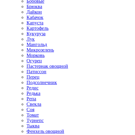
Бобовые
Брюква
Дайкон
Кабачок
Капуста
Картофель
Кукуруза
Лук
Мангольд
Микрозелень
Морковь
Огурец
Пастернак овощной
Патиссон
Перец
Подсолнечник
Редис
Редька
Репа
Свекла
Соя
Томат
Турнепс
Тыква
Фенхель овощной