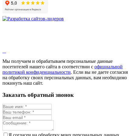
Девясил
Душица
Зверобой
Змееголовник
Иссоп
Кровохлёбка
Лаванда
Лопух
Лофант
Мелисса
Монарда лекарственная
Мы получаем и обрабатываем персональные данные
Мыльнянка
посетителей нашего сайта в соответствии с
официальной
Мята
политикой конфиденциальности
. Если вы не даете согласия
Овсяный корень
на обработку своих персональных данных, вам необходимо
Огуречная трава
покинуть наш сайт.
Пустырник
Расторопша
Заказать обратный звонок
Репешок
Розмарин
Ромашка лекарственная
Синюха
Скорцонера
Смесь лекарственных
Солодка
Стевия
Я согласен на обработку моих персональных данных