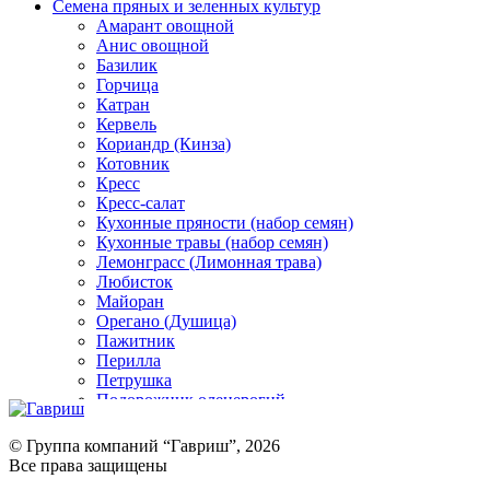
Семена пряных и зеленных культур
Амарант овощной
Анис овощной
Базилик
Горчица
Катран
Кервель
Кориандр (Кинза)
Котовник
Кресс
Кресс-салат
Кухонные пряности (набор семян)
Кухонные травы (набор семян)
Лемонграсс (Лимонная трава)
Любисток
Майоран
Орегано (Душица)
Пажитник
Перилла
Петрушка
Подорожник оленерогий
Портулак пряный
Ревень
© Группа компаний “Гавриш”, 2026
Рукола
Все права защищены
Рута