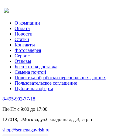
Салат
Оставить отзыв (для клиентов)
Сельдерей
Спаржа
Табак Курительный
О компании
Тмин
Оплата
Трава для чая
Новости
Туласи
Статьи
Укроп
Контакты
Фенхель пряный
Фотогалерея​
Хризантема овощная
Сервис
Цикорий пряный
Отзывы
Цикорий салатный (Витлуф)
Бесплатная доставка
Черемша
Семена почтой
Шпинат
Политика обработки персональных данных
Щавель
Пользовательское соглашение
Эндивий
Публичная оферта
Эстрагон
Семена лекарственных растений
8-495-902-77-18
Алтей
Анис
Пн-Пт с 9:00 до 17:00
Бессмертник
Бораго
127018, г.Москва, ул.Складочная, д.3, стр 5
Валериана
Валерианелла
shop@semenagavrish.ru
Гибискус лекарственный