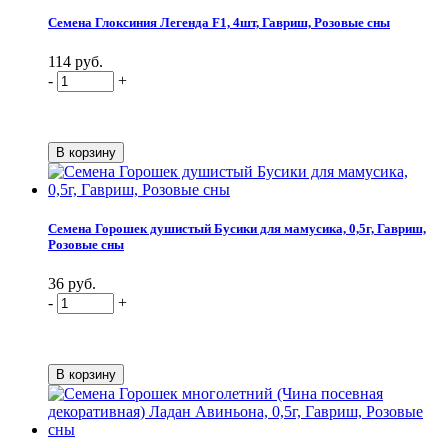
Семена Глоксиния Легенда F1, 4шт, Гавриш, Розовые сны
114 руб.
-
+
Семена Горошек душистый Бусики для мамусика, 0,5г, Гавриш,
Розовые сны
36 руб.
-
+