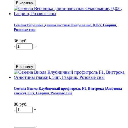
Семена Вероника длиннолистная Очарование, 0,02г, Гавриш,
Розовые сны
36 руб.
-
+
Семена Виола Клубничный профитроль F1, Виттрока (Анютины
глазки), 5шт, Гавриш, Розовые сны
80 руб.
-
+