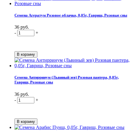
Семена Агератум Розовое облачко, 0,05г, Гавриш, Розовые сны
36 руб.
-
+
Семена Антирринум (Львиный зев) Розовая пантера, 0,05г,
Гавриш, Розовые сны
36 руб.
-
+