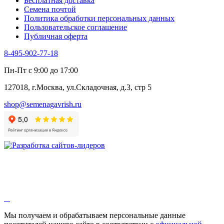
Бесплатная доставка
Черемша
Семена почтой
Шпинат
Политика обработки персональных данных
Щавель
Пользовательское соглашение
Эндивий
Публичная оферта
Эстрагон
Семена лекарственных растений
8-495-902-77-18
Алтей
Анис
Пн-Пт с 9:00 до 17:00
Бессмертник
Бораго
127018, г.Москва, ул.Складочная, д.3, стр 5
Валериана
Валерианелла
shop@semenagavrish.ru
Гибискус лекарственный
Девясил
Душица
Зверобой
Змееголовник
Иссоп
Кровохлёбка
Лаванда
Лопух
Лофант
Мелисса
Монарда лекарственная
Мы получаем и обрабатываем персональные данные
Мыльнянка