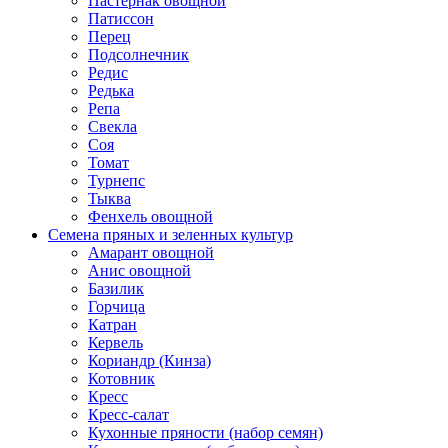
Пастернак овощной
Патиссон
Перец
Подсолнечник
Редис
Редька
Репа
Свекла
Соя
Томат
Турнепс
Тыква
Фенхель овощной
Семена пряных и зеленных культур
Амарант овощной
Анис овощной
Базилик
Горчица
Катран
Кервель
Кориандр (Кинза)
Котовник
Кресс
Кресс-салат
Кухонные пряности (набор семян)