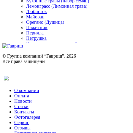
Кухонные травы (набор семян)
Лемонграсс (Лимонная трава)
Любисток
Майоран
Орегано (Душица)
Пажитник
Перилла
Петрушка
Подорожник оленерогий
Портулак пряный
Ревень
© Группа компаний “Гавриш”, 2026
Рукола
Все права защищены
Рута
Салат
Оставить отзыв (для клиентов)
Сельдерей
Спаржа
Табак Курительный
О компании
Тмин
Оплата
Трава для чая
Новости
Туласи
Статьи
Укроп
Контакты
Фенхель пряный
Фотогалерея​
Хризантема овощная
Сервис
Цикорий пряный
Отзывы
Цикорий салатный (Витлуф)