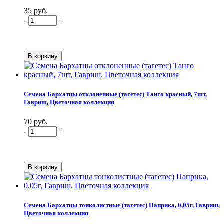
35 руб.
-
+
Семена Бархатцы отклоненные (тагетес) Танго красный, 7шт,
Гавриш, Цветочная коллекция
70 руб.
-
+
Семена Бархатцы тонколистные (тагетес) Паприка, 0,05г, Гавриш,
Цветочная коллекция