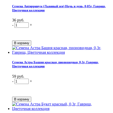
Семена Антирринум (Львиный зев) Ночь и день, 0,05г, Гавриш,
Цветочная коллекция
36 руб.
-
+
Семена Астра Башня красная, пионовидная, 0,3г, Гавриш,
Цветочная коллекция
59 руб.
-
+