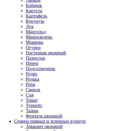
Дайкон
Кабачок
Капуста
Картофель
Кукуруза
Лук
Мангольд
Микрозелень
Морковь
Огурец
Пастернак овощной
Патиссон
Перец
Подсолнечник
Редис
Редька
Репа
Свекла
Соя
Томат
Турнепс
Тыква
Фенхель овощной
Семена пряных и зеленных культур
Амарант овощной