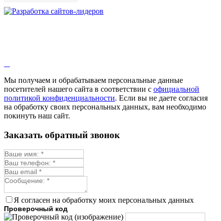
Зверобой
Змееголовник
Иссоп
Кровохлёбка
Лаванда
Лопух
Лофант
Мелисса
Монарда лекарственная
Мы получаем и обрабатываем персональные данные
Мыльнянка
посетителей нашего сайта в соответствии с
официальной
Мята
политикой конфиденциальности
. Если вы не даете согласия
Овсяный корень
на обработку своих персональных данных, вам необходимо
Огуречная трава
покинуть наш сайт.
Пустырник
Расторопша
Заказать обратный звонок
Репешок
Розмарин
Ромашка лекарственная
Синюха
Скорцонера
Смесь лекарственных
Солодка
Стевия
Я согласен на обработку моих персональных данных
Тимьян ползучий (чабрец)
Проверочный код
Фенхель лекарственный