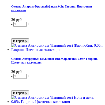
Семена Амарант Красный факел, 0,2г, Гавриш, Цветочная
коллекция
36 руб.
-
+
Семена Антирринум (Львиный зев) Жар любви, 0,05г, Гавриш,
Цветочная коллекция
36 руб.
-
+