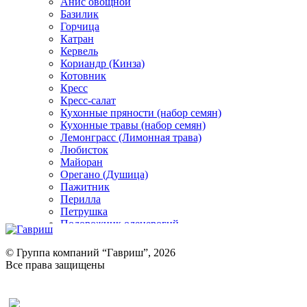
Анис овощной
Базилик
Горчица
Катран
Кервель
Кориандр (Кинза)
Котовник
Кресс
Кресс-салат
Кухонные пряности (набор семян)
Кухонные травы (набор семян)
Лемонграсс (Лимонная трава)
Любисток
Майоран
Орегано (Душица)
Пажитник
Перилла
Петрушка
Подорожник оленерогий
Портулак пряный
Ревень
© Группа компаний “Гавриш”, 2026
Рукола
Все права защищены
Рута
Салат
Оставить отзыв (для клиентов)
Сельдерей