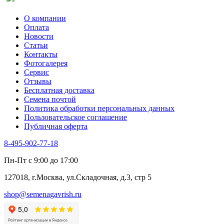
Спаржа
Табак Курительный
О компании
Тмин
Оплата
Трава для чая
Новости
Туласи
Статьи
Укроп
Контакты
Фенхель пряный
Фотогалерея​
Хризантема овощная
Сервис
Цикорий пряный
Отзывы
Цикорий салатный (Витлуф)
Бесплатная доставка
Черемша
Семена почтой
Шпинат
Политика обработки персональных данных
Щавель
Пользовательское соглашение
Эндивий
Публичная оферта
Эстрагон
Семена лекарственных растений
8-495-902-77-18
Алтей
Анис
Пн-Пт с 9:00 до 17:00
Бессмертник
Бораго
127018, г.Москва, ул.Складочная, д.3, стр 5
Валериана
Валерианелла
shop@semenagavrish.ru
Гибискус лекарственный
Девясил
Душица