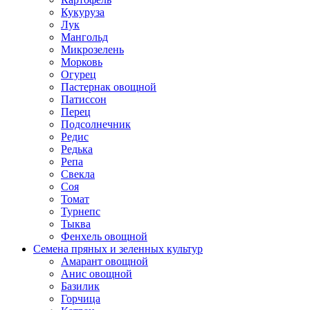
Кукуруза
Лук
Мангольд
Микрозелень
Морковь
Огурец
Пастернак овощной
Патиссон
Перец
Подсолнечник
Редис
Редька
Репа
Свекла
Соя
Томат
Турнепс
Тыква
Фенхель овощной
Семена пряных и зеленных культур
Амарант овощной
Анис овощной
Базилик
Горчица