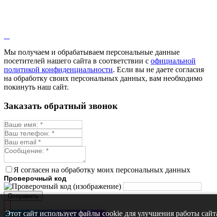
Кровохлёбка
Лаванда
Лопух
Лофант
Мелисса
Монарда лекарственная
Мы получаем и обрабатываем персональные данные
Мыльнянка
посетителей нашего сайта в соответствии с
официальной
Мята
политикой конфиденциальности
. Если вы не даете согласия
Овсяный корень
на обработку своих персональных данных, вам необходимо
Огуречная трава
покинуть наш сайт.
Пустырник
Расторопша
Заказать обратный звонок
Репешок
Розмарин
Ромашка лекарственная
Синюха
Скорцонера
Смесь лекарственных
Солодка
Стевия
Я согласен на обработку моих персональных данных
Тимьян ползучий (чабрец)
Проверочный код
Фенхель лекарственный
Цикорий лекарственный
Отправить
Чабер
Череда лекарственная
Этот сайт использует файлы cookie для улучшения работы сайт