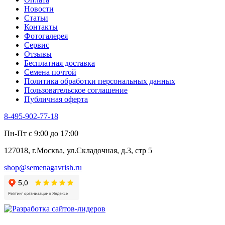
Трава для чая
Новости
Туласи
Статьи
Укроп
Контакты
Фенхель пряный
Фотогалерея​
Хризантема овощная
Сервис
Цикорий пряный
Отзывы
Цикорий салатный (Витлуф)
Бесплатная доставка
Черемша
Семена почтой
Шпинат
Политика обработки персональных данных
Щавель
Пользовательское соглашение
Эндивий
Публичная оферта
Эстрагон
Семена лекарственных растений
8-495-902-77-18
Алтей
Анис
Пн-Пт с 9:00 до 17:00
Бессмертник
Бораго
127018, г.Москва, ул.Складочная, д.3, стр 5
Валериана
Валерианелла
shop@semenagavrish.ru
Гибискус лекарственный
Девясил
Душица
Зверобой
Змееголовник
Иссоп