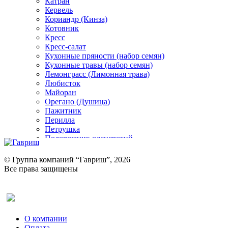
Катран
Кервель
Кориандр (Кинза)
Котовник
Кресс
Кресс-салат
Кухонные пряности (набор семян)
Кухонные травы (набор семян)
Лемонграсс (Лимонная трава)
Любисток
Майоран
Орегано (Душица)
Пажитник
Перилла
Петрушка
Подорожник оленерогий
Портулак пряный
Ревень
© Группа компаний “Гавриш”, 2026
Рукола
Все права защищены
Рута
Салат
Оставить отзыв (для клиентов)
Сельдерей
Спаржа
Табак Курительный
О компании
Тмин
Оплата