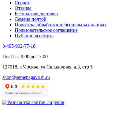
Сервис
Цикорий пряный
Отзывы
Цикорий салатный (Витлуф)
Бесплатная доставка
Черемша
Семена почтой
Шпинат
Политика обработки персональных данных
Щавель
Пользовательское соглашение
Эндивий
Публичная оферта
Эстрагон
Семена лекарственных растений
8-495-902-77-18
Алтей
Анис
Пн-Пт с 9:00 до 17:00
Бессмертник
Бораго
127018, г.Москва, ул.Складочная, д.3, стр 5
Валериана
Валерианелла
shop@semenagavrish.ru
Гибискус лекарственный
Девясил
Душица
Зверобой
Змееголовник
Иссоп
Кровохлёбка
Лаванда
Лопух
Лофант
Мелисса