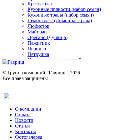
Кресс-салат
Кухонные пряности (набор семян)
Кухонные травы (набор семян)
Лемонграсс (Лимонная трава)
Любисток
Майоран
Орегано (Душица)
Пажитник
Перилла
Петрушка
Подорожник оленерогий
Портулак пряный
Ревень
© Группа компаний “Гавриш”, 2026
Рукола
Все права защищены
Рута
Салат
Оставить отзыв (для клиентов)
Сельдерей
Спаржа
Табак Курительный
О компании
Тмин
Оплата
Трава для чая
Новости
Туласи
Статьи
Укроп
Контакты
Фенхель пряный
Фотогалерея​
Хризантема овощная