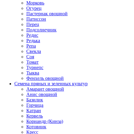
Морковь
Огурец
Пастернак овощной
Патиссон
Перец
Подсолнечник
Редис
Редька
Репа
Свекла
Соя
Томат
Турнепс
Тыква
Фенхель овощной
Семена пряных и зеленных культур
Амарант овощной
Анис овощной
Базилик
Горчица
Катран
Кервель
Кориандр (Кинза)
Котовник
Кресс