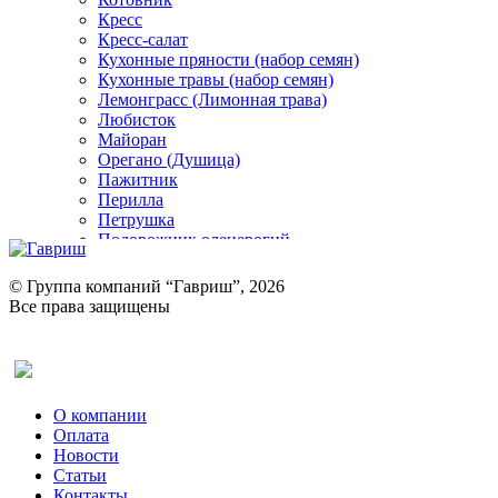
Кресс
Кресс-салат
Кухонные пряности (набор семян)
Кухонные травы (набор семян)
Лемонграсс (Лимонная трава)
Любисток
Майоран
Орегано (Душица)
Пажитник
Перилла
Петрушка
Подорожник оленерогий
Портулак пряный
Ревень
© Группа компаний “Гавриш”, 2026
Рукола
Все права защищены
Рута
Салат
Оставить отзыв (для клиентов)
Сельдерей
Спаржа
Табак Курительный
О компании
Тмин
Оплата
Трава для чая
Новости
Туласи
Статьи
Укроп
Контакты