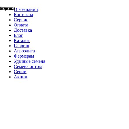
Акции
Акции
Новинка
Акции
Акции
Акции
Акции
Новинка
Новинка
О компании
Контакты
Сервис
Оплата
Доставка
Блог
Каталог
Гавриш
Агроэлита
Фермерам
Удачные семена
Семена оптом
Серии
Акции