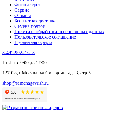
Фенхель пряный
Фотогалерея​
Хризантема овощная
Сервис
Цикорий пряный
Отзывы
Цикорий салатный (Витлуф)
Бесплатная доставка
Черемша
Семена почтой
Шпинат
Политика обработки персональных данных
Щавель
Пользовательское соглашение
Эндивий
Публичная оферта
Эстрагон
Семена лекарственных растений
8-495-902-77-18
Алтей
Анис
Пн-Пт с 9:00 до 17:00
Бессмертник
Бораго
127018, г.Москва, ул.Складочная, д.3, стр 5
Валериана
Валерианелла
shop@semenagavrish.ru
Гибискус лекарственный
Девясил
Душица
Зверобой
Змееголовник
Иссоп
Кровохлёбка
Лаванда
Лопух