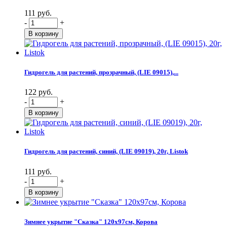
111 руб.
-
+
Гидрогель для растений, прозрачный, (LIE 09015),...
122 руб.
-
+
Гидрогель для растений, синий, (LIE 09019), 20г, Listok
111 руб.
-
+
Зимнее укрытие "Сказка" 120х97см, Корова