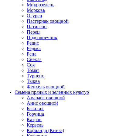
Микрозелень
Морковь
Огурец
Пастернак овощной
Патиссон
Перец
Подсолнечник
Редис
Редька
Репа
Свекла
Соя
Томат
Турнепс
Тыква
Фенхель овощной
Семена пряных и зеленных культур
Амарант овощной
Анис овощной
Базилик
Горчица
Катран
Кервель
Кориандр (Кинза)
Котовник