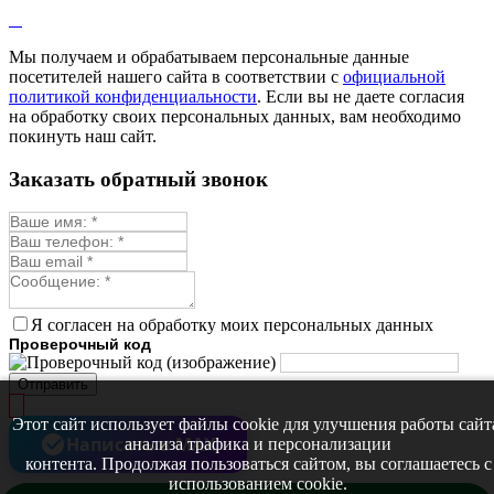
Лофант
Мелисса
Монарда лекарственная
Мы получаем и обрабатываем персональные данные
Мыльнянка
посетителей нашего сайта в соответствии с
официальной
Мята
политикой конфиденциальности
. Если вы не даете согласия
Овсяный корень
на обработку своих персональных данных, вам необходимо
Огуречная трава
покинуть наш сайт.
Пустырник
Расторопша
Заказать обратный звонок
Репешок
Розмарин
Ромашка лекарственная
Синюха
Скорцонера
Смесь лекарственных
Солодка
Стевия
Я согласен на обработку моих персональных данных
Тимьян ползучий (чабрец)
Проверочный код
Фенхель лекарственный
Цикорий лекарственный
Отправить
Чабер
Череда лекарственная
Этот сайт использует файлы cookie для улучшения работы сайт
Чернокорень
Написать в MAX
анализа трафика и персонализации
Шалфей
контента. Продолжая пользоваться сайтом, вы соглашаетесь с
Семена ягод
использованием cookie.