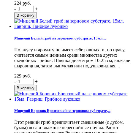
224 руб.
-
+
Мицелий Белый гриб на зерновом субстрате, 15мл,...
По вкусу и аромату не имеет себе равных, и, по праву,
считается самым ценным среди множества других
съедобных грибов. Шляпка диаметром 10-25 см, вначале
шаровидная, затем выпуклая или подушковидная....
229 руб.
-
+
Мицелий Боровик Бронзовый на зерновом субстрате,...
Этот редкий гриб предпочитает смешанные (с дубом,
буком) леса и влажные перегнойные почвы. Растет
главным образом на юге России летом и в первую