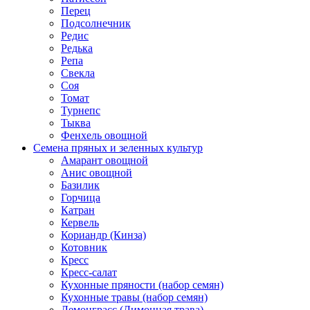
Перец
Подсолнечник
Редис
Редька
Репа
Свекла
Соя
Томат
Турнепс
Тыква
Фенхель овощной
Семена пряных и зеленных культур
Амарант овощной
Анис овощной
Базилик
Горчица
Катран
Кервель
Кориандр (Кинза)
Котовник
Кресс
Кресс-салат
Кухонные пряности (набор семян)
Кухонные травы (набор семян)
Лемонграсс (Лимонная трава)