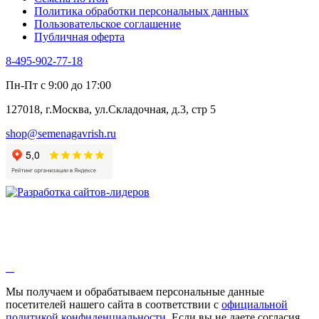
Шпинат
Политика обработки персональных данных
Щавель
Пользовательское соглашение
Эндивий
Публичная оферта
Эстрагон
Семена лекарственных растений
8-495-902-77-18
Алтей
Анис
Пн-Пт с 9:00 до 17:00
Бессмертник
Бораго
127018, г.Москва, ул.Складочная, д.3, стр 5
Валериана
Валерианелла
shop@semenagavrish.ru
Гибискус лекарственный
Девясил
Душица
Зверобой
Змееголовник
Иссоп
Кровохлёбка
Лаванда
Лопух
Лофант
Мелисса
Монарда лекарственная
Мы получаем и обрабатываем персональные данные
Мыльнянка
посетителей нашего сайта в соответствии с
официальной
Мята
политикой конфиденциальности
. Если вы не даете согласия