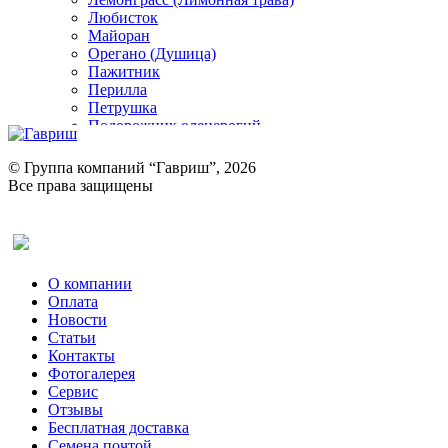
Любисток
Майоран
Орегано (Душица)
Пажитник
Перилла
Петрушка
Подорожник оленерогий
Портулак пряный
Ревень
© Группа компаний “Гавриш”, 2026
Рукола
Все права защищены
Рута
Салат
Оставить отзыв (для клиентов)
Сельдерей
Спаржа
Табак Курительный
О компании
Тмин
Оплата
Трава для чая
Новости
Туласи
Статьи
Укроп
Контакты
Фенхель пряный
Фотогалерея​
Хризантема овощная
Сервис
Цикорий пряный
Отзывы
Цикорий салатный (Витлуф)
Бесплатная доставка
Черемша
Семена почтой