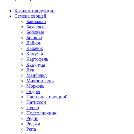
Каталог продукции
Семена овощей
Баклажан
Бахчевые
Бобовые
Брюква
Дайкон
Кабачок
Капуста
Картофель
Кукуруза
Лук
Мангольд
Микрозелень
Морковь
Огурец
Пастернак овощной
Патиссон
Перец
Подсолнечник
Редис
Редька
Репа