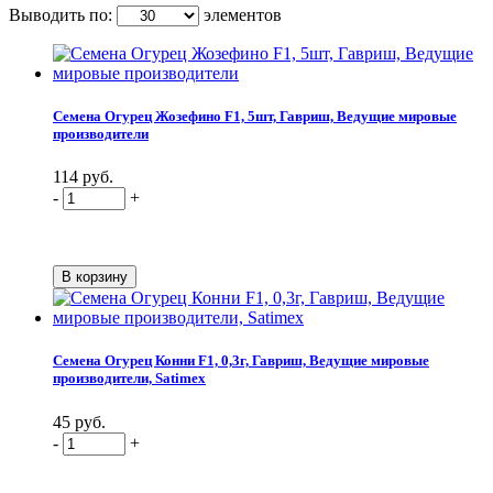
Выводить по:
элементов
Семена Огурец Жозефино F1, 5шт, Гавриш, Ведущие мировые
производители
114 руб.
-
+
Семена Огурец Конни F1, 0,3г, Гавриш, Ведущие мировые
производители, Satimex
45 руб.
-
+