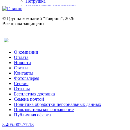
Петрушка
Подорожник оленерогий
Портулак пряный
Ревень
© Группа компаний “Гавриш”, 2026
Рукола
Все права защищены
Рута
Салат
Оставить отзыв (для клиентов)
Сельдерей
Спаржа
Табак Курительный
О компании
Тмин
Оплата
Трава для чая
Новости
Туласи
Статьи
Укроп
Контакты
Фенхель пряный
Фотогалерея​
Хризантема овощная
Сервис
Цикорий пряный
Отзывы
Цикорий салатный (Витлуф)
Бесплатная доставка
Черемша
Семена почтой
Шпинат
Политика обработки персональных данных
Щавель
Пользовательское соглашение
Эндивий
Публичная оферта
Эстрагон
Семена лекарственных растений
8-495-902-77-18
Алтей