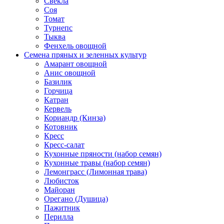
Свекла
Соя
Томат
Турнепс
Тыква
Фенхель овощной
Семена пряных и зеленных культур
Амарант овощной
Анис овощной
Базилик
Горчица
Катран
Кервель
Кориандр (Кинза)
Котовник
Кресс
Кресс-салат
Кухонные пряности (набор семян)
Кухонные травы (набор семян)
Лемонграсс (Лимонная трава)
Любисток
Майоран
Орегано (Душица)
Пажитник
Перилла