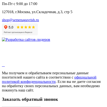
Анис
Пн-Пт с 9:00 до 17:00
Бессмертник
Бораго
127018, г.Москва, ул.Складочная, д.3, стр 5
Валериана
Валерианелла
shop@semenagavrish.ru
Гибискус лекарственный
Девясил
Душица
Зверобой
Змееголовник
Иссоп
Кровохлёбка
Лаванда
Лопух
Лофант
Мелисса
Монарда лекарственная
Мы получаем и обрабатываем персональные данные
Мыльнянка
посетителей нашего сайта в соответствии с
официальной
Мята
политикой конфиденциальности
. Если вы не даете согласия
Овсяный корень
на обработку своих персональных данных, вам необходимо
Огуречная трава
покинуть наш сайт.
Пустырник
Расторопша
Заказать обратный звонок
Репешок
Розмарин