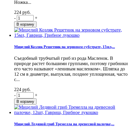
Ножка...
224 руб.
-
+
Мицелий Козляк Решетник на зерновом субстрате, 15мл,...
Съедобный трубчатый гриб из рода Масленок. В
природе растет большими группами, поэтому грибники
его часто называют «ленивым масленком». Шляпка до
12 см в диаметре, выпуклая, позднее уплощенная, часто
с...
224 руб.
-
+
Мицелий Ледяной гриб Тремелла на древесной палочке,...