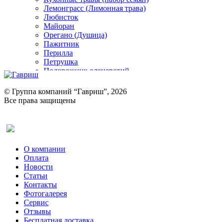
Лемонграсс (Лимонная трава)
Любисток
Майоран
Орегано (Душица)
Пажитник
Перилла
Петрушка
Подорожник оленерогий
Портулак пряный
Ревень
© Группа компаний “Гавриш”, 2026
Рукола
Все права защищены
Рута
Салат
Оставить отзыв (для клиентов)
Сельдерей
Спаржа
Табак Курительный
О компании
Тмин
Оплата
Трава для чая
Новости
Туласи
Статьи
Укроп
Контакты
Фенхель пряный
Фотогалерея​
Хризантема овощная
Сервис
Цикорий пряный
Отзывы
Цикорий салатный (Витлуф)
Бесплатная доставка