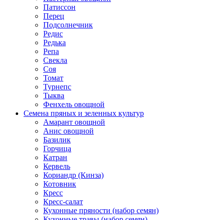
Патиссон
Перец
Подсолнечник
Редис
Редька
Репа
Свекла
Соя
Томат
Турнепс
Тыква
Фенхель овощной
Семена пряных и зеленных культур
Амарант овощной
Анис овощной
Базилик
Горчица
Катран
Кервель
Кориандр (Кинза)
Котовник
Кресс
Кресс-салат
Кухонные пряности (набор семян)
Кухонные травы (набор семян)