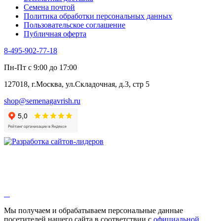
Черемша
Семена почтой
Шпинат
Политика обработки персональных данных
Щавель
Пользовательское соглашение
Эндивий
Публичная оферта
Эстрагон
Семена лекарственных растений
8-495-902-77-18
Алтей
Анис
Пн-Пт с 9:00 до 17:00
Бессмертник
Бораго
127018, г.Москва, ул.Складочная, д.3, стр 5
Валериана
Валерианелла
shop@semenagavrish.ru
Гибискус лекарственный
Девясил
Душица
Зверобой
Змееголовник
Иссоп
Кровохлёбка
Лаванда
Лопух
Лофант
Мелисса
Монарда лекарственная
Мы получаем и обрабатываем персональные данные
Мыльнянка
посетителей нашего сайта в соответствии с
официальной